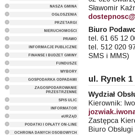
Sławomir Kaźm
NASZA GMINA
dostepnosc@
OGŁOSZENIA
PRZETARGI
Biuro Podawc
NIERUCHOMOŚCI
tel. 61 65 12 
PRAWO
tel. 512 020 
INFORMACJE PUBLICZNE
SMS i MMS)
FINANSE I BUDŻET GMINY
FUNDUSZE
WYBORY
ul. Rynek 1
GOSPODARKA ODPADAMI
ZAGOSPODAROWANIE
PRZESTRZENNE
Wydział Obsł
SPIS ULIC
Kierownik: Iw
INFORMATOR
jozwiak.iwon
eURZĄD
Zastępca Kier
PODATKI I OPŁATY ON-LINE
Biuro Obsługi
OCHRONA DANYCH OSOBOWYCH