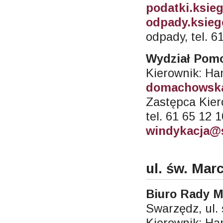
podatki.ksie
odpady.ksie
odpady, tel. 6
Wydział Pomo
Kierownik: H
domachowska
Zastępca Kie
tel. 61 65 12 
windykacja@
ul. św. Mar
Biuro Rady Mi
Swarzędz, ul.
Kierownik: Ha