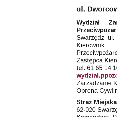
ul. Dworco
Wydział Za
Przeciwpożar
Swarzędz, ul.
Kierowni
Przeciwpożaro
Zastępca Kier
tel. 61 65 14 
wydzial.ppoz
Zarządzanie 
Obrona Cywil
Straż Miejska
62-020 Swarzę