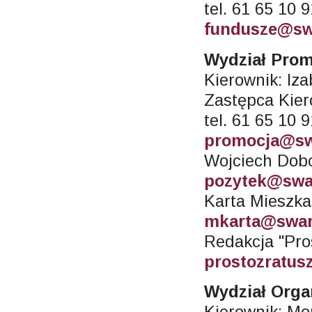
tel. 61 65 10 
fundusze@sw
Wydział Prom
Kierownik: Iz
Zastępca Kie
tel. 61 65 10 
promocja@sw
Wojciech Dobcz
pozytek@swa
Karta Mieszkań
mkarta@swar
Redakcja "Pro
prostozratus
Wydział Orga
Kierownik: Mo