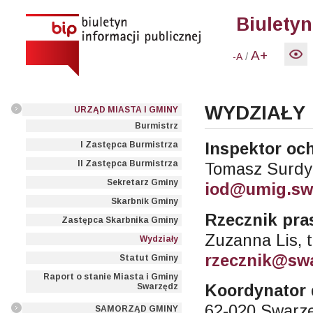
Biuletyn
A+
/
-A
WYDZIAŁY
URZĄD MIASTA I GMINY
Burmistrz
Inspektor oc
I Zastępca Burmistrza
II Zastępca Burmistrza
Tomasz Surdy
Sekretarz Gminy
iod@umig.sw
Skarbnik Gminy
Rzecznik pr
Zastępca Skarbnika Gminy
Zuzanna Lis, t
Wydziały
rzecznik@swa
Statut Gminy
Raport o stanie Miasta i Gminy
Koordynator 
Swarzędz
62-020 Swarzę
SAMORZĄD GMINY