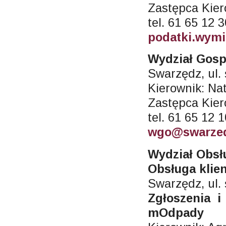
Zastępca Kier
tel. 61 65 12 
podatki.wym
Wydział Gos
Swarzędz, ul.
Kierownik: Na
Zastępca Kier
tel. 61 65 12 
wgo@swarzed
Wydział Obsł
Obsługa klie
Swarzędz, ul.
Zgłoszenia i
mOdpady