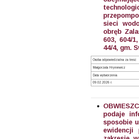
technolo
przepompow
sieci wod
obręb Zala
603, 604/1
44/4, gm. 
Osoba odpowiedzialna za treść
Małgorzata Hryniewicz
Data wytworzenia
09.02.2026 r.
OBWIESZCZ
podaje in
sposobie u
ewidencji
zakresie w