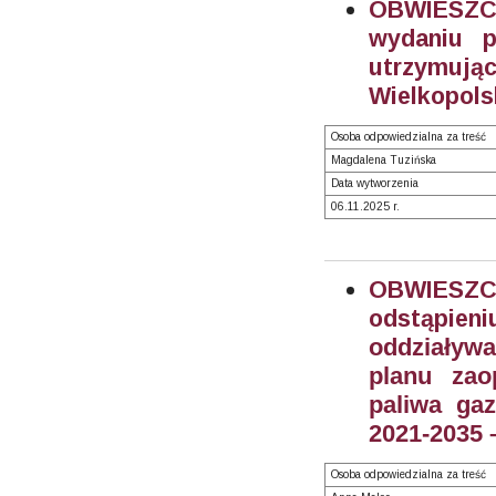
OBWIESZCZ
wydaniu p
utrzymuj
Wielkopols
Osoba odpowiedzialna za treść
Magdalena Tuzińska
Data wytworzenia
06.11.2025 r.
OBWIESZCZ
odstąpien
oddziaływa
planu zao
paliwa ga
2021-2035 –
Osoba odpowiedzialna za treść