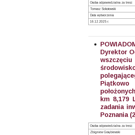
Osoba odpowiedzialna za treść
Tomasz Sokołowski
Data wytworzenia
16.12.2025 r.
POWIADOMI
Dyrektor O
wszczęciu
środowisk
polegające
Piątkowo
położonych
km 8,179 
zadania in
Poznania (
Osoba odpowiedzialna za treść
Zbigniew Gołębiewski