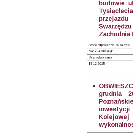
budowie uk
Tysiącleci
przejazdu
Swarzędzu
Zachodnia 
Osoba odpowiedzialna za treść
Maciej Andraszyk
Data wytworzenia
18.12.2025 r.
OBWIESZC
grudnia 2
Poznański
inwestycj
Kolejowej
wykonalnoś