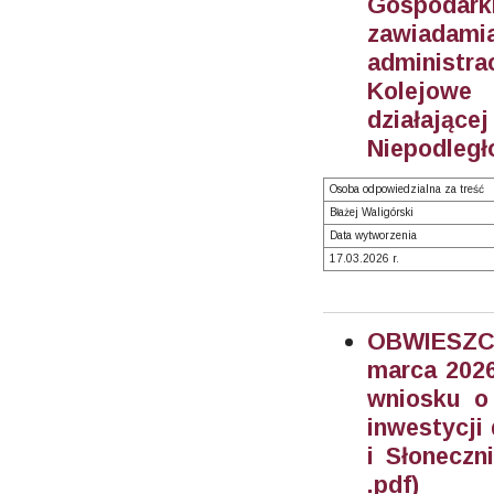
Gospodar
zawiad
administra
Kolejowe 
działające
Niepodległo
Osoba odpowiedzialna za treść
Błażej Waligórski
Data wytworzenia
17.03.2026 r.
OBWIESZC
marca 2026
wniosku o 
inwestycji
i Słoneczn
.pdf)