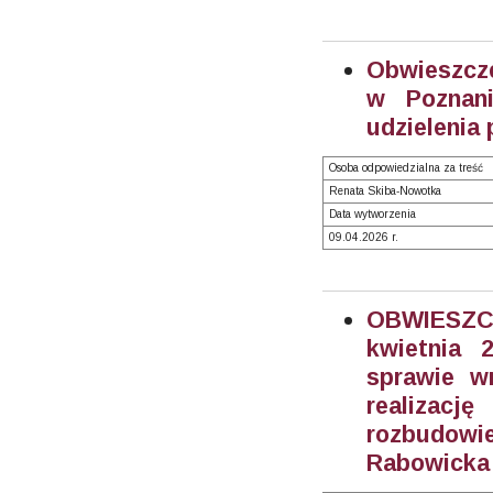
Obwieszcze
w Poznan
udzielenia
Osoba odpowiedzialna za treść
Renata Skiba-Nowotka
Data wytworzenia
09.04.2026 r.
OBWIESZC
kwietnia 
sprawie w
realizacj
rozbudowi
Rabowicka 