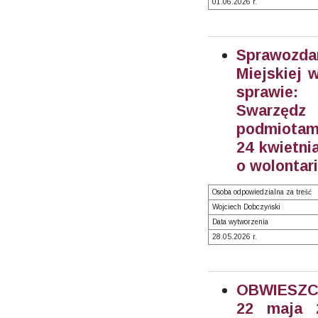
01.06.2026 r.
Sprawozdan
Miejskiej 
sprawie:
Swarzędz
podmiotami
24 kwietnia
o wolontari
Osoba odpowiedzialna za treść
Wojciech Dobczyński
Data wytworzenia
28.05.2026 r.
OBWIESZC
22 maja 2