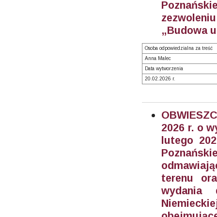
Poznański
zezwoleni
„Budowa ul
Osoba odpowiedzialna za treść
Anna Malec
Data wytworzenia
20.02.2026 r.
OBWIESZCZ
2026 r. o 
lutego 202
Poznańsk
odmawiając
terenu ora
wydania 
Niemiecki
obejmując