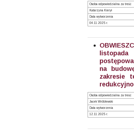
Osoba odpowiedzialna za treść
Katarzyna Kierył
Data wytworzenia
04.11.2025 r.
OBWIESZC
listopad
postępowan
na budowę
zakresie t
redukcyjno
Osoba odpowiedzialna za treść
Jacek Wróblewski
Data wytworzenia
12.11.2025 r.