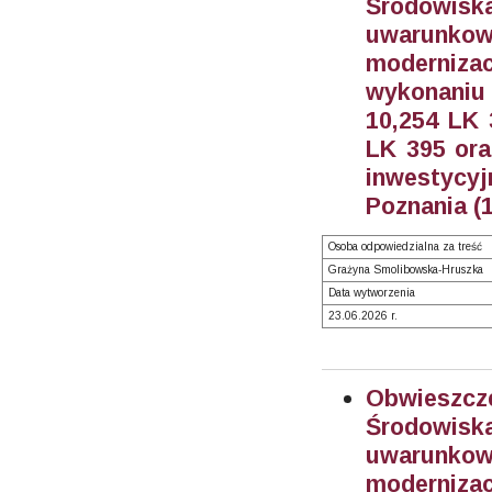
Środowi
uwarunkowa
moderniza
wykonaniu
10,254 LK 
LK 395 ora
inwestyc
Poznania (
Osoba odpowiedzialna za treść
Grażyna Smolibowska-Hruszka
Data wytworzenia
23.06.2026 r.
Obwieszc
Środowi
uwarunkowa
moderniza