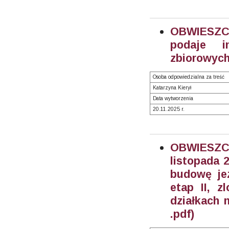
OBWIESZCZ
podaje i
zbiorowych
Osoba odpowiedzialna za treść
Katarzyna Kierył
Data wytworzenia
20.11.2025 r.
OBWIESZC
listopada 2
budowę jez
etap II, z
działkach 
.pdf)