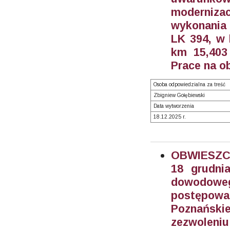
moderniza
wykonania 
LK 394, w 
km 15,403
Prace na o
Osoba odpowiedzialna za treść
Zbigniew Gołębiewski
Data wytworzenia
18.12.2025 r.
OBWIESZC
18 grudni
dowodo
postępowan
Poznański
zezwoleni