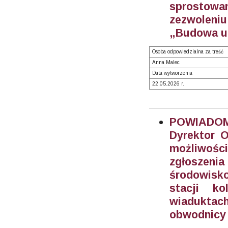
sprostowani
zezwoleni
„Budowa ul
Osoba odpowiedzialna za treść
Anna Malec
Data wytworzenia
22.05.2026 r.
POWIADOMI
Dyrektor 
możliwośc
zgłosze
środowisk
stacji k
wiaduktach
obwodnicy 