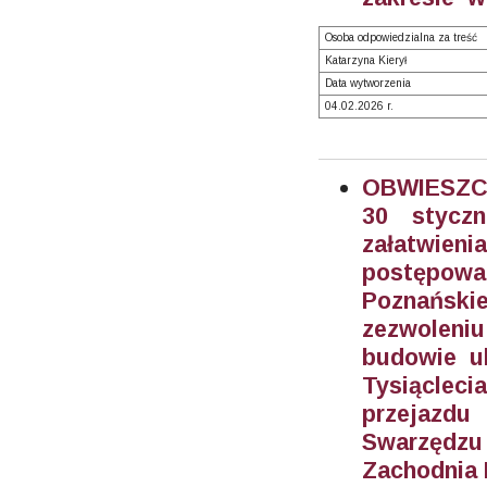
Osoba odpowiedzialna za treść
Katarzyna Kierył
Data wytworzenia
04.02.2026 r.
OBWIESZC
30 styczn
załatwie
postępowan
Poznański
zezwoleni
budowie uk
Tysiącleci
przejazdu
Swarzędzu
Zachodnia 