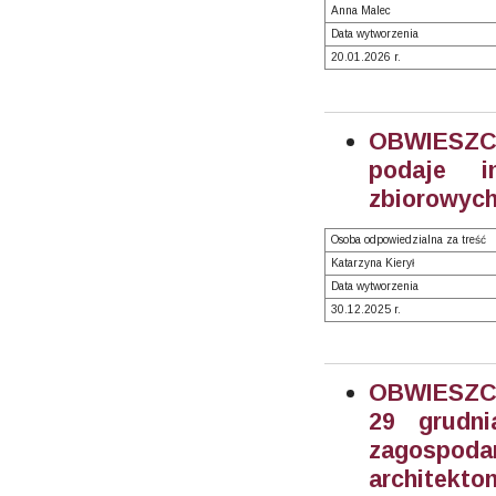
Anna Malec
Data wytworzenia
20.01.2026 r.
OBWIESZCZ
podaje i
zbiorowych
Osoba odpowiedzialna za treść
Katarzyna Kierył
Data wytworzenia
30.12.2025 r.
OBWIESZC
29 grudni
zagospo
architekt