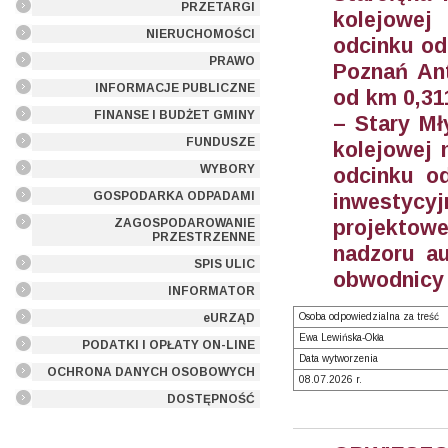
PRZETARGI
kolejowej
NIERUCHOMOŚCI
odcinku od 
PRAWO
Poznań An
INFORMACJE PUBLICZNE
od km 0,311
FINANSE I BUDŻET GMINY
– Stary Mł
FUNDUSZE
kolejowej 
WYBORY
odcinku o
GOSPODARKA ODPADAMI
inwestyc
projektowe
ZAGOSPODAROWANIE
PRZESTRZENNE
nadzoru au
SPIS ULIC
obwodnicy 
INFORMATOR
eURZĄD
Osoba odpowiedzialna za treść
Ewa Lewińska-Okła
PODATKI I OPŁATY ON-LINE
Data wytworzenia
OCHRONA DANYCH OSOBOWYCH
08.07.2026 r.
DOSTĘPNOŚĆ