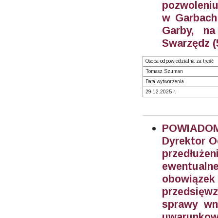
pozwoleniu
w Garbach 
Garby, na
Swarzędz (
Osoba odpowiedzialna za treść
Tomasz Szuman
Data wytworzenia
29.12.2025 r.
POWIADOMI
Dyrektor O
przedłuże
ewentual
obowiąze
przedsięwz
sprawy wn
uwarunkowa