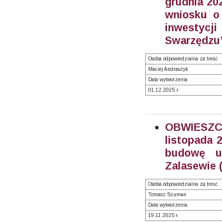
grudnia 20
wniosku o 
inwestycj
Swarzędzu”
Osoba odpowiedzialna za treść
Maciej Andraszyk
Data wytworzenia
01.12.2025 r.
OBWIESZC
listopada 2
budowę ul
Zalasewie 
Osoba odpowiedzialna za treść
Tomasz Szuman
Data wytworzenia
19.11.2025 r.