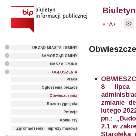
Biuletyn
A+
/
-A
Obwieszcze
URZĄD MIASTA I GMINY
SAMORZĄD GMINY
NASZA GMINA
OGŁOSZENIA
OBWIESZ
Praca
8 lipca
Ogłoszenia bieżące
administr
Obwieszczenia
zmianie de
Rozstrzygnięcia
lutego 2022
Petycje
pn.: „Budo
Konkursy
2.1 w zakre
Zgromadzenia i imprezy masowe
Starołęka 