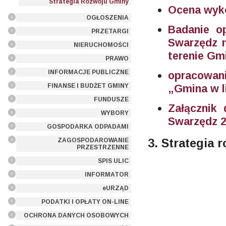
Strategia Rozwoju Gminy
Ocena wyko
OGŁOSZENIA
Badanie o
PRZETARGI
Swarzędz n
NIERUCHOMOŚCI
terenie Gm
PRAWO
INFORMACJE PUBLICZNE
opracowa
FINANSE I BUDŻET GMINY
„Gmina w l
FUNDUSZE
Załącznik 
WYBORY
Swarzędz 
GOSPODARKA ODPADAMI
3. Strategia 
ZAGOSPODAROWANIE
PRZESTRZENNE
SPIS ULIC
INFORMATOR
eURZĄD
PODATKI I OPŁATY ON-LINE
OCHRONA DANYCH OSOBOWYCH