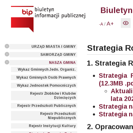
Biuletyn
A+
/
-A
Strategia 
URZĄD MIASTA I GMINY
SAMORZĄD GMINY
1. Strategia
NASZA GMINA
Wykaz Gminnych Jedn. Organiz.
Strategia
Wykaz Gminnych Osób Prawnych
(12.3MB .pd
Wykaz Jednostek Pomocniczych
Aktual
Rejestr Żłobków i Klubów
lata 20
Dziecięcych
Strategia n
Rejestr Przedszkoli Publicznych
Strategia n
Rejestr Przedszkoli
Niepublicznych
2. Opracowan
Rejestr Instytucji Kultury