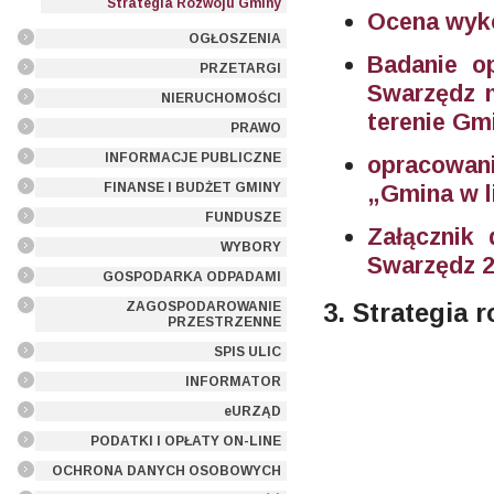
Strategia Rozwoju Gminy
Ocena wyko
OGŁOSZENIA
Badanie o
PRZETARGI
Swarzędz n
NIERUCHOMOŚCI
terenie Gm
PRAWO
INFORMACJE PUBLICZNE
opracowa
FINANSE I BUDŻET GMINY
„Gmina w l
FUNDUSZE
Załącznik 
WYBORY
Swarzędz 
GOSPODARKA ODPADAMI
3. Strategia 
ZAGOSPODAROWANIE
PRZESTRZENNE
SPIS ULIC
INFORMATOR
eURZĄD
PODATKI I OPŁATY ON-LINE
OCHRONA DANYCH OSOBOWYCH