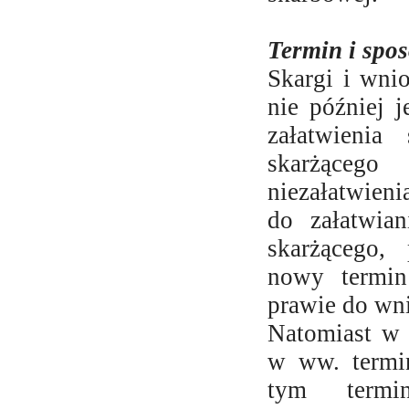
Termin i spo
Skargi i wni
nie później 
załatwienia
skarżąceg
niezałatwien
do załatwia
skarżącego,
nowy termin
prawie do wnie
Natomiast w 
w ww. termi
tym termi