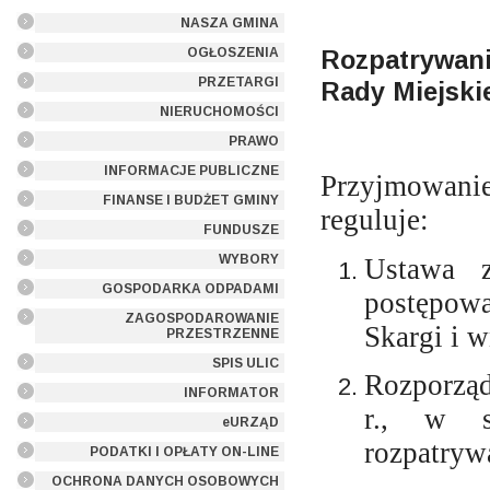
NASZA GMINA
Rozpatrywan
OGŁOSZENIA
PRZETARGI
Rady Miejski
NIERUCHOMOŚCI
PRAWO
INFORMACJE PUBLICZNE
Przyjmowani
FINANSE I BUDŻET GMINY
reguluje:
FUNDUSZE
WYBORY
Ustawa 
GOSPODARKA ODPADAMI
postępow
ZAGOSPODAROWANIE
Skargi i w
PRZESTRZENNE
SPIS ULIC
Rozporząd
INFORMATOR
r., w s
eURZĄD
rozpatryw
PODATKI I OPŁATY ON-LINE
OCHRONA DANYCH OSOBOWYCH