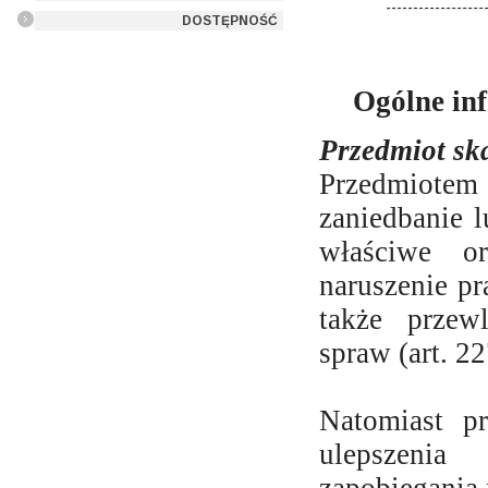
DOSTĘPNOŚĆ
Ogólne in
Przedmiot sk
Przedmiote
zaniedbanie 
właściwe o
naruszenie pr
także przewl
spraw (art. 2
Natomiast p
ulepszenia