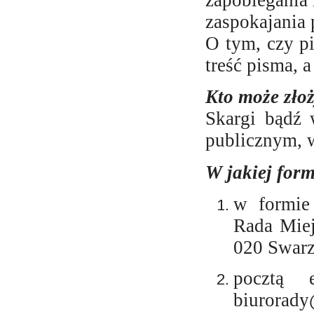
zapobiegania
zaspokajania 
O tym, czy p
treść pisma, 
Kto może zło
Skargi bądź 
publicznym, w
W jakiej form
w formie 
Rada Miej
020 Swar
pocztą e
biurora