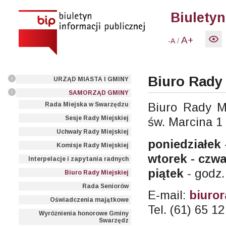
Biuletyn
A+
/
-A
Biuro Rady
URZĄD MIASTA I GMINY
SAMORZĄD GMINY
Biuro Rady Mi
Rada Miejska w Swarzędzu
Sesje Rady Miejskiej
św. Marcina 1
Uchwały Rady Miejskiej
poniedziałek
Komisje Rady Miejskiej
wtorek - czwa
Interpelacje i zapytania radnych
piątek
- godz.
Biuro Rady Miejskiej
Rada Seniorów
E-mail:
biuro
Oświadczenia majątkowe
Tel. (61) 65 1
Wyróżnienia honorowe Gminy
Swarzędz