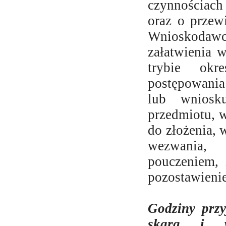
czynnościach
oraz o przew
Wnioskoda
załatwienia 
trybie ok
postępowania 
lub wniosk
przedmiotu, 
do złożenia, 
wezwania, 
pouczeniem, 
pozostawienie
Godziny prz
skarg i w