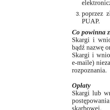
elektroni
poprzez z
PUAP.
Co powinna z
Skargi i wni
bądź nazwę o
Skargi i wni
e-maile) niez
rozpoznania.
Opłaty
Skargi lub w
postępowania
skarbowej.