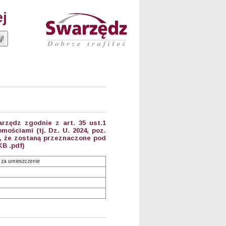
ej
rzędz zgodnie z art. 35 ust.1
mościami (tj. Dz. U. 2024, poz.
ę, że zostaną przeznaczone pod
KB .pdf)
 za umieszczenie