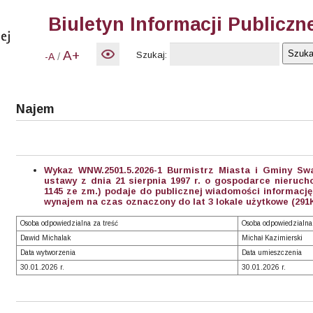
Biuletyn Informacji Publiczn
A+
Szukaj:
/
-A
Najem
Wykaz WNW.2501.5.2026-1 Burmistrz Miasta i Gminy Swa
ustawy z dnia 21 sierpnia 1997 r. o gospodarce nierucho
1145 ze zm.) podaje do publicznej wiadomości informacj
wynajem na czas oznaczony do lat 3 lokale użytkowe (291
Osoba odpowiedzialna za treść
Osoba odpowiedzialna
Dawid Michalak
Michał Kazimierski
Data wytworzenia
Data umieszczenia
30.01.2026 r.
30.01.2026 r.