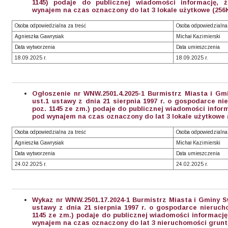
1145) podaje do publicznej wiadomości informację,
wynajem na czas oznaczony do lat 3 lokale użytkowe (256
Osoba odpowiedzialna za treść
Osoba odpowiedzialna
Agnieszka Gawrysiak
Michał Kazimierski
Data wytworzenia
Data umieszczenia
18.09.2025 r.
18.09.2025 r.
Ogłoszenie nr WNW.2501.4.2025-1 Burmistrz Miasta i Gm
ust.1 ustawy z dnia 21 sierpnia 1997 r. o gospodarce nie
poz. 1145 ze zm.) podaje do publicznej wiadomości infor
pod wynajem na czas oznaczony do lat 3 lokale użytkowe 
Osoba odpowiedzialna za treść
Osoba odpowiedzialna
Agnieszka Gawrysiak
Michał Kazimierski
Data wytworzenia
Data umieszczenia
24.02.2025 r.
24.02.2025 r.
Wykaz nr WNW.2501.17.2024-1 Burmistrz Miasta i Gminy Sw
ustawy z dnia 21 sierpnia 1997 r. o gospodarce nierucho
1145 ze zm.) podaje do publicznej wiadomości informacj
wynajem na czas oznaczony do lat 3 nieruchomości grunt