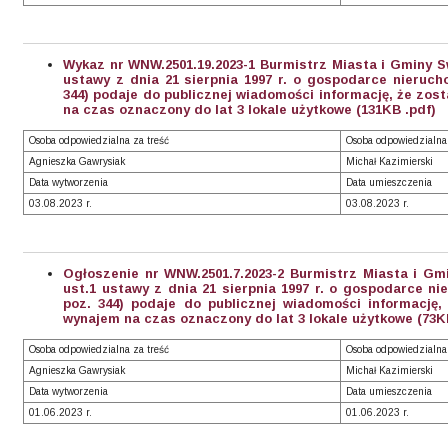
Wykaz nr WNW.2501.19.2023-1 Burmistrz Miasta i Gminy Sw
ustawy z dnia 21 sierpnia 1997 r. o gospodarce nierucho
344) podaje do publicznej wiadomości informację, że zo
na czas oznaczony do lat 3 lokale użytkowe (131KB .pdf)
Osoba odpowiedzialna za treść
Osoba odpowiedzialna
Agnieszka Gawrysiak
Michał Kazimierski
Data wytworzenia
Data umieszczenia
03.08.2023 r.
03.08.2023 r.
Ogłoszenie nr WNW.2501.7.2023-2 Burmistrz Miasta i Gm
ust.1 ustawy z dnia 21 sierpnia 1997 r. o gospodarce nie
poz. 344) podaje do publicznej wiadomości informację
wynajem na czas oznaczony do lat 3 lokale użytkowe (73K
Osoba odpowiedzialna za treść
Osoba odpowiedzialna
Agnieszka Gawrysiak
Michał Kazimierski
Data wytworzenia
Data umieszczenia
01.06.2023 r.
01.06.2023 r.