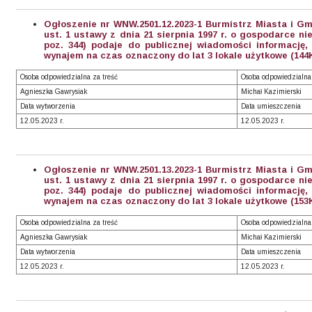
Ogłoszenie nr WNW.2501.12.2023-1 Burmistrz Miasta i Gm
ust. 1 ustawy z dnia 21 sierpnia 1997 r. o gospodarce ni
poz. 344) podaje do publicznej wiadomości informację
wynajem na czas oznaczony do lat 3 lokale użytkowe (144
Osoba odpowiedzialna za treść
Osoba odpowiedzialna
Agnieszka Gawrysiak
Michał Kazimierski
Data wytworzenia
Data umieszczenia
12.05.2023 r.
12.05.2023 r.
Ogłoszenie nr WNW.2501.13.2023-1 Burmistrz Miasta i Gm
ust. 1 ustawy z dnia 21 sierpnia 1997 r. o gospodarce ni
poz. 344) podaje do publicznej wiadomości informację
wynajem na czas oznaczony do lat 3 lokale użytkowe (153
Osoba odpowiedzialna za treść
Osoba odpowiedzialna
Agnieszka Gawrysiak
Michał Kazimierski
Data wytworzenia
Data umieszczenia
12.05.2023 r.
12.05.2023 r.