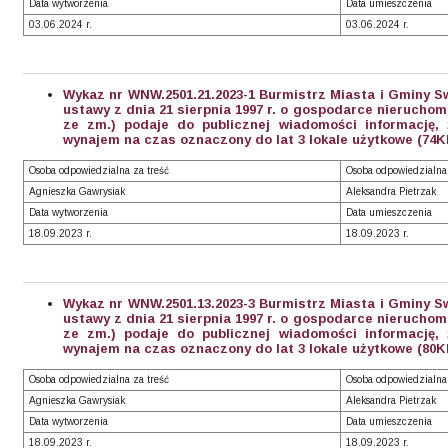
Data wytworzenia
Data umieszczenia
03.06.2024 r.
03.06.2024 r.
Wykaz nr WNW.2501.21.2023-1
Burmistrz Miasta i Gminy Sw
ustawy z dnia 21 sierpnia 1997 r. o gospodarce nieruchomoś
ze zm.) podaje do publicznej wiadomości informację,
wynajem na czas oznaczony do lat 3 lokale użytkowe
(74K
Osoba odpowiedzialna za treść
Osoba odpowiedzialna
Agnieszka Gawrysiak
Aleksandra Pietrzak
Data wytworzenia
Data umieszczenia
18.09.2023 r.
18.09.2023 r.
Wykaz nr WNW.2501.13.2023-3
Burmistrz Miasta i Gminy Sw
ustawy z dnia 21 sierpnia 1997 r. o gospodarce nieruchomoś
ze zm.) podaje do publicznej wiadomości informację,
wynajem na czas oznaczony do lat 3 lokale użytkowe
(80K
Osoba odpowiedzialna za treść
Osoba odpowiedzialna
Agnieszka Gawrysiak
Aleksandra Pietrzak
Data wytworzenia
Data umieszczenia
18.09.2023 r.
18.09.2023 r.