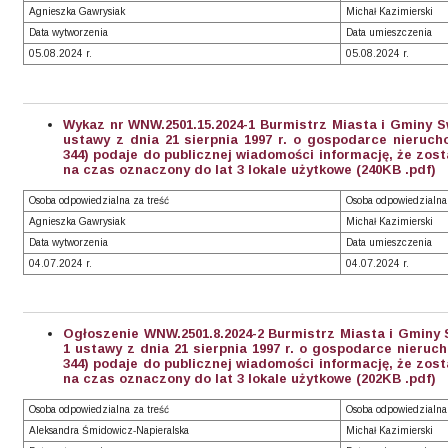
Agnieszka Gawrysiak
Michał Kazimierski
Data wytworzenia
Data umieszczenia
05.08.2024 r.
05.08.2024 r.
Wykaz nr WNW.2501.15.2024-1 Burmistrz Miasta i Gminy Sw
ustawy z dnia 21 sierpnia 1997 r. o gospodarce nierucho
344) podaje do publicznej wiadomości informację, że zo
na czas oznaczony do lat 3 lokale użytkowe (240KB .pdf)
Osoba odpowiedzialna za treść
Osoba odpowiedzialna
Agnieszka Gawrysiak
Michał Kazimierski
Data wytworzenia
Data umieszczenia
04.07.2024 r.
04.07.2024 r.
Ogłoszenie WNW.2501.8.2024-2 Burmistrz Miasta i Gminy S
1 ustawy z dnia 21 sierpnia 1997 r. o gospodarce nieruch
344) podaje do publicznej wiadomości informację, że zo
na czas oznaczony do lat 3 lokale użytkowe (202KB .pdf)
Osoba odpowiedzialna za treść
Osoba odpowiedzialna
Aleksandra Śmidowicz-Napieralska
Michał Kazimierski