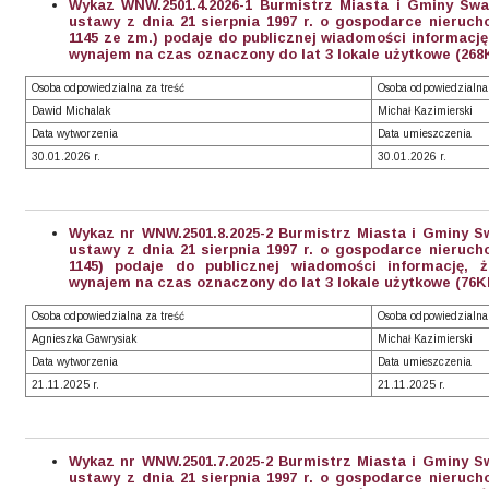
Wykaz WNW.2501.4.2026-1 Burmistrz Miasta i Gminy Swar
ustawy z dnia 21 sierpnia 1997 r. o gospodarce nierucho
1145 ze zm.) podaje do publicznej wiadomości informacj
wynajem na czas oznaczony do lat 3 lokale użytkowe (268
Osoba odpowiedzialna za treść
Osoba odpowiedzialna
Dawid Michalak
Michał Kazimierski
Data wytworzenia
Data umieszczenia
30.01.2026 r.
30.01.2026 r.
Wykaz nr WNW.2501.8.2025-2 Burmistrz Miasta i Gminy Sw
ustawy z dnia 21 sierpnia 1997 r. o gospodarce nierucho
1145) podaje do publicznej wiadomości informację,
wynajem na czas oznaczony do lat 3 lokale użytkowe (76K
Osoba odpowiedzialna za treść
Osoba odpowiedzialna
Agnieszka Gawrysiak
Michał Kazimierski
Data wytworzenia
Data umieszczenia
21.11.2025 r.
21.11.2025 r.
Wykaz nr WNW.2501.7.2025-2 Burmistrz Miasta i Gminy Sw
ustawy z dnia 21 sierpnia 1997 r. o gospodarce nierucho