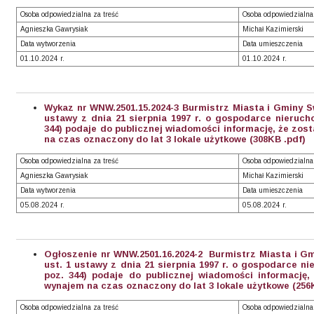
Osoba odpowiedzialna za treść
Osoba odpowiedzialna
Agnieszka Gawrysiak
Michał Kazimierski
Data wytworzenia
Data umieszczenia
01.10.2024 r.
01.10.2024 r.
Wykaz nr WNW.2501.15.2024-3 Burmistrz Miasta i Gminy Sw
ustawy z dnia 21 sierpnia 1997 r. o gospodarce nierucho
344) podaje do publicznej wiadomości informację, że zo
na czas oznaczony do lat 3 lokale użytkowe (308KB .pdf)
Osoba odpowiedzialna za treść
Osoba odpowiedzialna
Agnieszka Gawrysiak
Michał Kazimierski
Data wytworzenia
Data umieszczenia
05.08.2024 r.
05.08.2024 r.
Ogłoszenie nr WNW.2501.16.2024-2 Burmistrz Miasta i Gm
ust. 1 ustawy z dnia 21 sierpnia 1997 r. o gospodarce ni
poz. 344) podaje do publicznej wiadomości informację
wynajem na czas oznaczony do lat 3 lokale użytkowe (256
Osoba odpowiedzialna za treść
Osoba odpowiedzialna