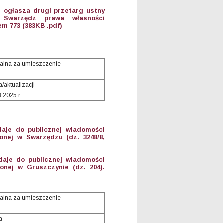
 ogłasza drugi przetarg ustny
 Swarzędz prawa własności
m 773 (383KB .pdf)
alna za umieszczenie
i
/aktualizacji
8.2025 r.
aje do publicznej wiadomości
onej w Swarzędzu (dz. 3248/8,
aje do publicznej wiadomości
onej w Gruszczynie (dz. 204).
alna za umieszczenie
i
a