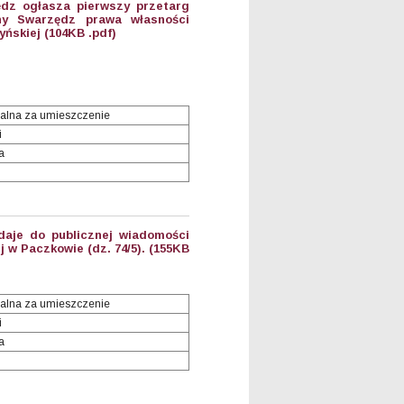
dz ogłasza pierwszy przetarg
ny Swarzędz prawa własności
ńskiej (104KB .pdf)
alna za umieszczenie
i
a
aje do publicznej wiadomości
 w Paczkowie (dz. 74/5). (155KB
alna za umieszczenie
i
a