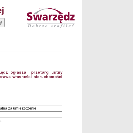
ej
zędz ogłasza przetarg ustny
prawa własności nieruchomości
alna za umieszczenie
i
a