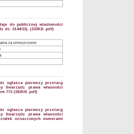
aje do publicznej wiadomości
 dz. 3144/23). (233KB .pdf)
alna za umieszczenie
i
a
dz ogłasza pierwszy przetarg
ny Swarzędz prawa własności
m 773 (382KB .pdf)
dz ogłasza pierwszy przetarg
ny Swarzędz prawa własności
 działek oznaczonych numerami