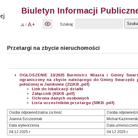
Biuletyn Informacji Publiczn
A+
Szukaj:
/
-A
Przetargi na zbycie nieruchomości
OGŁOSZENIE 13/2025 Burmistrz Miasta i Gminy Swar
ograniczony na zbycie należącego do Gminy Swarzędz 
położonej w Janikowie (211KB .pdf)
Link do lokalizacji działki
Załącznik (61KB .pdf)
Ochrona danych osobowych
Lista uczestników przetargu (50KB .pdf
)
Osoba odpowiedzialna za treść
Osoba odpowiedzi
Joanna Szcześniak
Michał Kazimiersk
Data wytworzenia
Data umieszczeni
04.12.2025 r.
04.12.2025 r.