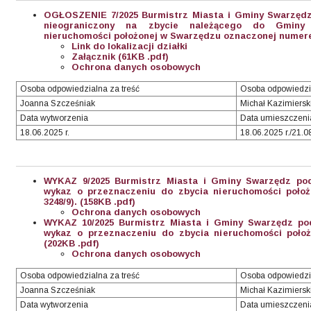
OGŁOSZENIE 7/2025 Burmistrz Miasta i Gminy Swarzędz
nieograniczony na zbycie należącego do Gminy
nieruchomości położonej w Swarzędzu oznaczonej numere
Link do lokalizacji działki
Załącznik (61KB .pdf)
Ochrona danych osobowych
Osoba odpowiedzialna za treść
Osoba odpowiedzi
Joanna Szcześniak
Michał Kazimiersk
Data wytworzenia
Data umieszczenia
18.06.2025 r.
18.06.2025 r./21.0
WYKAZ 9/2025 Burmistrz Miasta i Gminy Swarzędz pod
wykaz o przeznaczeniu do zbycia nieruchomości położ
3248/9). (158KB .pdf)
Ochrona danych osobowych
WYKAZ 10/2025 Burmistrz Miasta i Gminy Swarzędz pod
wykaz o przeznaczeniu do zbycia nieruchomości położ
(202KB .pdf)
Ochrona danych osobowych
Osoba odpowiedzialna za treść
Osoba odpowiedzi
Joanna Szcześniak
Michał Kazimiersk
Data wytworzenia
Data umieszczeni