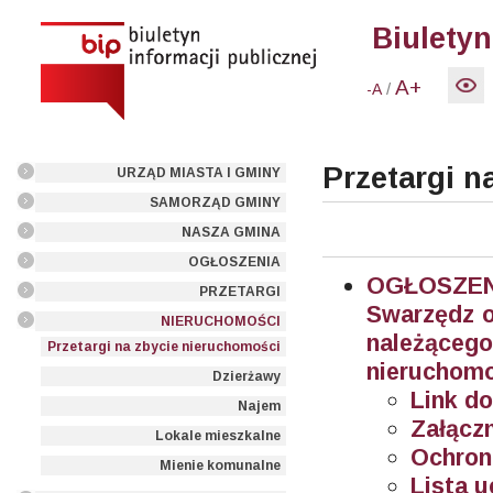
Biuletyn
A+
/
-A
Przetargi n
URZĄD MIASTA I GMINY
SAMORZĄD GMINY
NASZA GMINA
OGŁOSZENIA
OGŁOSZEN
PRZETARGI
Swarzędz o
NIERUCHOMOŚCI
należące
Przetargi na zbycie nieruchomości
nieruchomo
Dzierżawy
Link do
Najem
Załączn
Lokale mieszkalne
Ochron
Mienie komunalne
Lista u