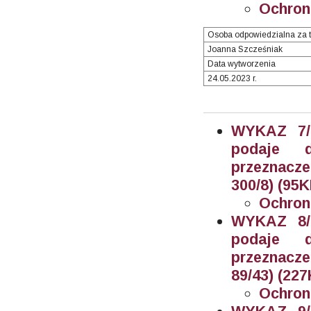
Ochron
Osoba odpowiedzialna za t
Joanna Szcześniak
Data wytworzenia
24.05.2023 r.
WYKAZ 7/2
podaje 
przeznacz
300/8) (95K
Ochron
WYKAZ 8/2
podaje 
przeznacz
89/43) (227
Ochron