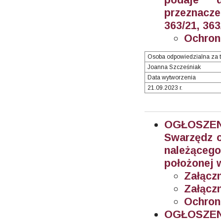
przeznacz
363/21, 363
Ochron
Osoba odpowiedzialna za t
Joanna Szcześniak
Data wytworzenia
21.09.2023 r.
OGŁOSZEN
Swarzędz o
należącego
położonej w
Załączn
Załączn
Ochron
OGŁOSZEN