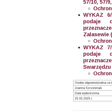
57/10, 57/9
Ochron
WYKAZ 6/2
podaje 
przeznacz
Zalasewie (
Ochron
WYKAZ 7/2
podaje 
przeznacz
Swarzędzu (
Ochron
Osoba odpowiedzialna za t
Joanna Szcześniak
Data wytworzenia
25.02.2025 r.