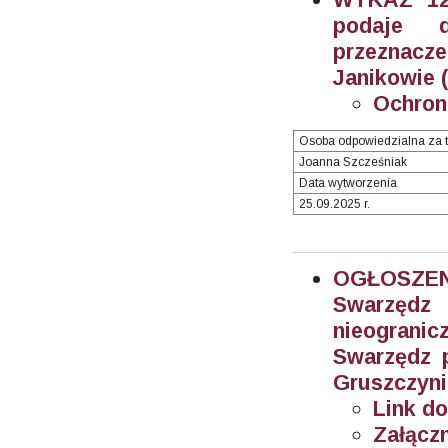
podaje 
przeznacz
Janikowie (
Ochron
Osoba odpowiedzialna za t
Joanna Szcześniak
Data wytworzenia
25.09.2025 r.
OGŁOSZEN
Swarzęd
nieogran
Swarzędz 
Gruszczyni
Link do
Załączn