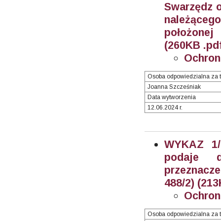
Swarzędz o
należącego
położonej
(260KB .pd
Ochron
Osoba odpowiedzialna za t
Joanna Szcześniak
Data wytworzenia
12.06.2024 r.
WYKAZ 1/2
podaje 
przeznacze
488/2) (213
Ochron
Osoba odpowiedzialna za t