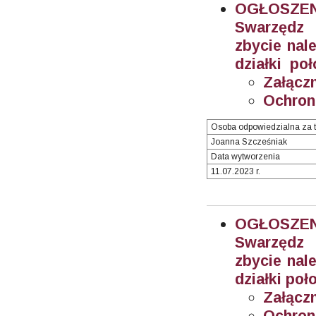
OGŁOSZEN
Swarzędz 
zbycie nal
działki po
Załączn
Ochron
Osoba odpowiedzialna za t
Joanna Szcześniak
Data wytworzenia
11.07.2023 r.
OGŁOSZEN
Swarzędz 
zbycie nal
działki poł
Załączn
Ochron