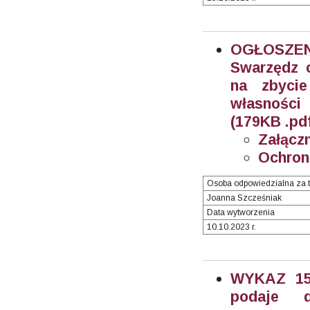
OGŁOSZEN
Swarzędz o
na zbyci
własności 
(179KB .pd
Załączn
Ochron
Osoba odpowiedzialna za t
Joanna Szcześniak
Data wytworzenia
10.10.2023 r.
WYKAZ 15/
podaje 