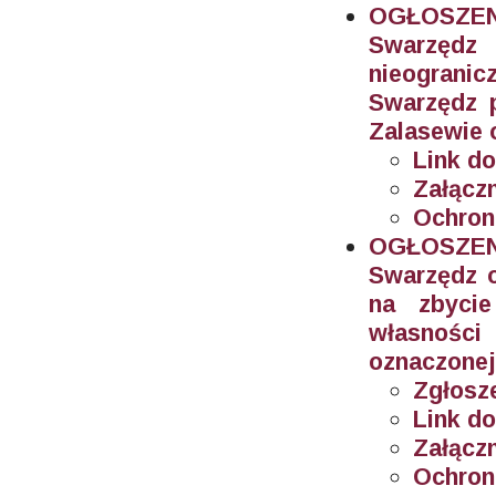
OGŁOSZEN
Swarzęd
nieogran
Swarzędz 
Zalasewie 
Link do
Załączn
Ochron
OGŁOSZEN
Swarzędz o
na zbyci
własnośc
oznaczonej
Zgłosze
Link do
Załączn
Ochron