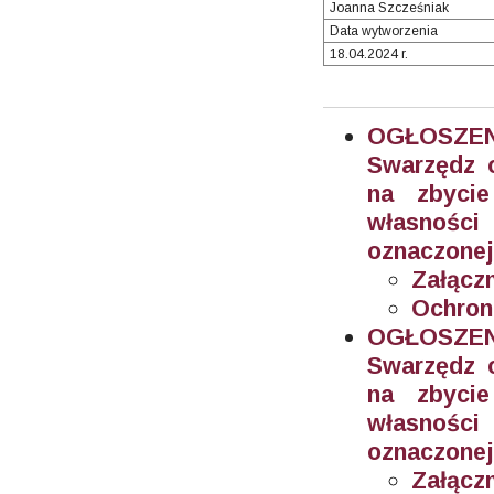
Joanna Szcześniak
Data wytworzenia
18.04.2024 r.
OGŁOSZEN
Swarzędz o
na zbyci
własnośc
oznaczonej
Załączn
Ochron
OGŁOSZEN
Swarzędz o
na zbyci
własnośc
oznaczonej
Załączn