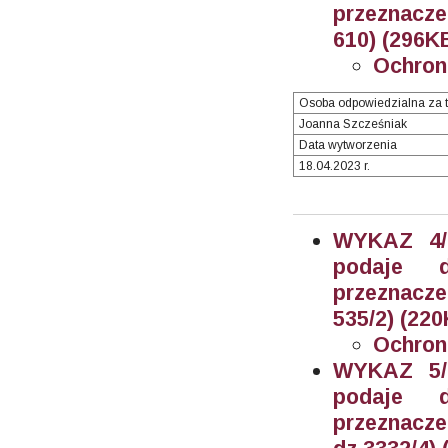
przeznacze
610) (296KB
Ochron
Osoba odpowiedzialna za t
Joanna Szcześniak
Data wytworzenia
18.04.2023 r.
WYKAZ 4/2
podaje 
przeznacze
535/2) (220
Ochron
WYKAZ 5/2
podaje 
przeznacz