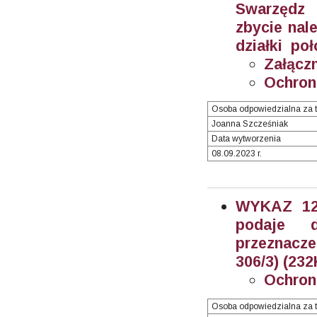
Swarzędz 
zbycie nal
działki poł
Załączn
Ochron
Osoba odpowiedzialna za t
Joanna Szcześniak
Data wytworzenia
08.09.2023 r.
WYKAZ 12/
podaje 
przeznacz
306/3) (232
Ochron
Osoba odpowiedzialna za t