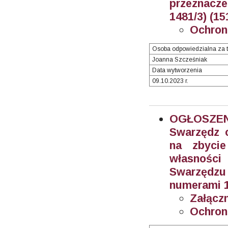
przeznacze
1481/3) (15
Ochron
Osoba odpowiedzialna za t
Joanna Szcześniak
Data wytworzenia
09.10.2023 r.
OGŁOSZEN
Swarzędz o
na zbyci
własności
Swarzędzu
numerami 10
Załączn
Ochron