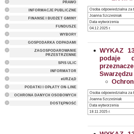
PRAWO
Osoba odpowiedzialna za t
INFORMACJE PUBLICZNE
Joanna Szcześniak
FINANSE I BUDŻET GMINY
Data wytworzenia
FUNDUSZE
04.12.2025 r.
WYBORY
GOSPODARKA ODPADAMI
WYKAZ 13/
ZAGOSPODAROWANIE
PRZESTRZENNE
podaje 
SPIS ULIC
przeznacz
INFORMATOR
Swarzędzu (
eURZĄD
Ochron
PODATKI I OPŁATY ON-LINE
Osoba odpowiedzialna za t
OCHRONA DANYCH OSOBOWYCH
Joanna Szcześniak
DOSTĘPNOŚĆ
Data wytworzenia
18.11.2025 r.
WYKAZ 12/