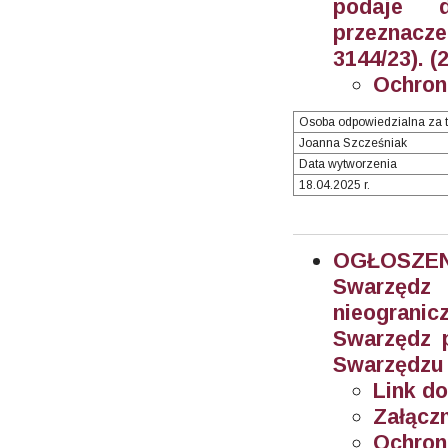
podaje 
przeznacze
3144/23). (
Ochron
Osoba odpowiedzialna za t
Joanna Szcześniak
Data wytworzenia
18.04.2025 r.
OGŁOSZEN
Swarzęd
nieogran
Swarzędz 
Swarzędzu 
Link do
Załączn
Ochron