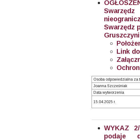
OGŁOSZEN
Swarzęd
nieogran
Swarzędz p
Gruszczynie
Położe
Link do
Załączn
Ochron
Osoba odpowiedzialna za t
Joanna Szcześniak
Data wytworzenia
15.04.2025 r.
WYKAZ 2/2
podaje 