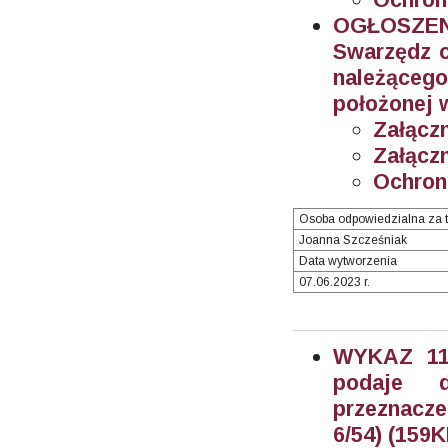
OGŁOSZEN
Swarzędz o
należącego
położonej 
Załączn
Załączn
Ochron
Osoba odpowiedzialna za t
Joanna Szcześniak
Data wytworzenia
07.06.2023 r.
WYKAZ 11/
podaje 
przeznacze
6/54) (159K