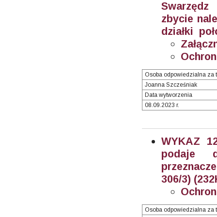
Swarzędz 
zbycie nal
działki poł
Załączn
Ochron
Osoba odpowiedzialna za t
Joanna Szcześniak
Data wytworzenia
08.09.2023 r.
WYKAZ 12/
podaje 
przeznacz
306/3) (232
Ochron
Osoba odpowiedzialna za t