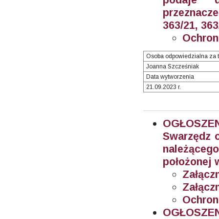
przeznacz
363/21, 363
Ochron
Osoba odpowiedzialna za t
Joanna Szcześniak
Data wytworzenia
21.09.2023 r.
OGŁOSZEN
Swarzędz o
należącego
położonej w
Załączn
Załączn
Ochron
OGŁOSZEN