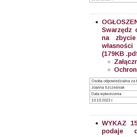
OGŁOSZEN
Swarzędz o
na zbyci
własności 
(179KB .pd
Załączn
Ochron
Osoba odpowiedzialna za t
Joanna Szcześniak
Data wytworzenia
10.10.2023 r.
WYKAZ 15/
podaje 