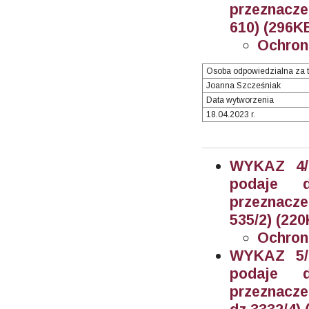
przeznacze
610) (296KB
Ochron
Osoba odpowiedzialna za t
Joanna Szcześniak
Data wytworzenia
18.04.2023 r.
WYKAZ 4/2
podaje 
przeznacze
535/2) (220
Ochron
WYKAZ 5/2
podaje 
przeznacz