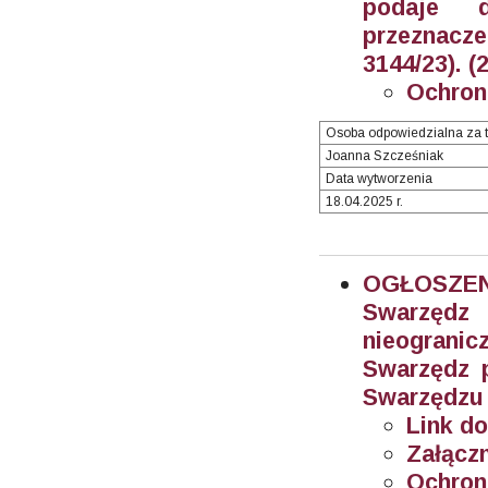
podaje 
przeznacze
3144/23). (
Ochron
Osoba odpowiedzialna za t
Joanna Szcześniak
Data wytworzenia
18.04.2025 r.
OGŁOSZEN
Swarzęd
nieogran
Swarzędz 
Swarzędzu 
Link do
Załączn
Ochron