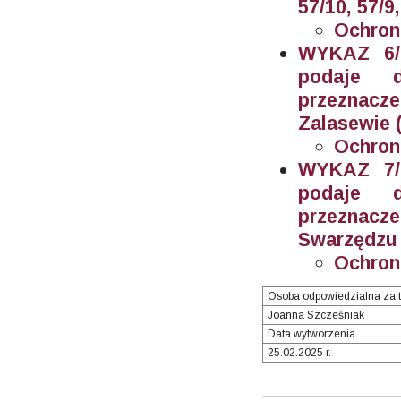
57/10, 57/9
Ochron
WYKAZ 6/2
podaje 
przeznacz
Zalasewie (
Ochron
WYKAZ 7/2
podaje 
przeznacz
Swarzędzu (
Ochron
Osoba odpowiedzialna za t
Joanna Szcześniak
Data wytworzenia
25.02.2025 r.