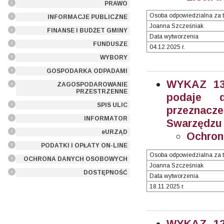
PRAWO
Osoba odpowiedzialna za t
INFORMACJE PUBLICZNE
Joanna Szcześniak
FINANSE I BUDŻET GMINY
Data wytworzenia
FUNDUSZE
04.12.2025 r.
WYBORY
GOSPODARKA ODPADAMI
WYKAZ 13/
ZAGOSPODAROWANIE
PRZESTRZENNE
podaje 
SPIS ULIC
przeznacz
INFORMATOR
Swarzędzu (
eURZĄD
Ochron
PODATKI I OPŁATY ON-LINE
Osoba odpowiedzialna za t
OCHRONA DANYCH OSOBOWYCH
Joanna Szcześniak
DOSTĘPNOŚĆ
Data wytworzenia
18.11.2025 r.
WYKAZ 12/