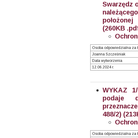
Swarzędz o
należącego
położonej
(260KB .pd
Ochron
Osoba odpowiedzialna za t
Joanna Szcześniak
Data wytworzenia
12.06.2024 r.
WYKAZ 1/2
podaje 
przeznacze
488/2) (213
Ochron
Osoba odpowiedzialna za t