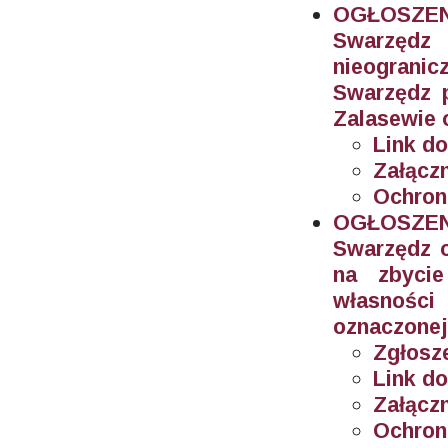
OGŁOSZEN
Swarzęd
nieogran
Swarzędz 
Zalasewie 
Link do
Załączn
Ochron
OGŁOSZEN
Swarzędz o
na zbyci
własnośc
oznaczonej
Zgłosze
Link do
Załączn
Ochron