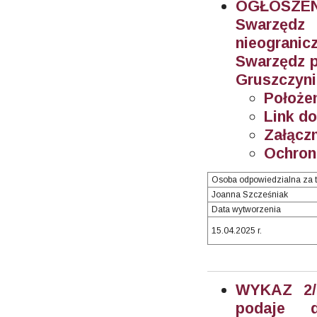
OGŁOSZEN
Swarzęd
nieogran
Swarzędz p
Gruszczynie
Położe
Link do
Załączn
Ochron
Osoba odpowiedzialna za t
Joanna Szcześniak
Data wytworzenia
15.04.2025 r.
WYKAZ 2/2
podaje 