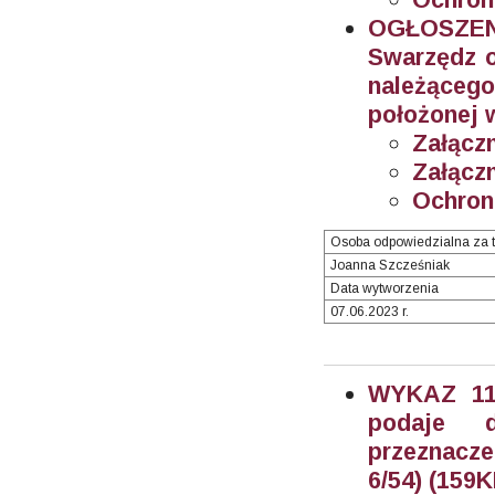
OGŁOSZEN
Swarzędz o
należącego
położonej 
Załączn
Załączn
Ochron
Osoba odpowiedzialna za t
Joanna Szcześniak
Data wytworzenia
07.06.2023 r.
WYKAZ 11/
podaje 
przeznacze
6/54) (159K