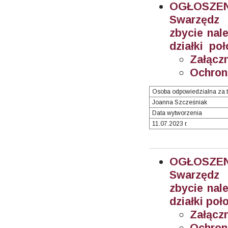
OGŁOSZEN
Swarzędz 
zbycie nal
działki po
Załączn
Ochron
Osoba odpowiedzialna za t
Joanna Szcześniak
Data wytworzenia
11.07.2023 r.
OGŁOSZEN
Swarzędz 
zbycie nal
działki poł
Załączn
Ochron