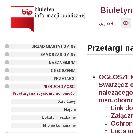
Biuletyn
A+
/
-A
Przetargi n
URZĄD MIASTA I GMINY
SAMORZĄD GMINY
NASZA GMINA
OGŁOSZENIA
OGŁOSZEN
PRZETARGI
Swarzędz o
NIERUCHOMOŚCI
należące
Przetargi na zbycie nieruchomości
nieruchomo
Dzierżawy
Link do
Najem
Załączn
Lokale mieszkalne
Ochron
Mienie komunalne
Lista u