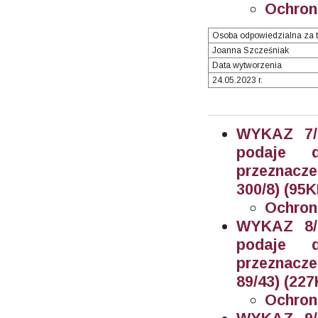
Ochron
Osoba odpowiedzialna za t
Joanna Szcześniak
Data wytworzenia
24.05.2023 r.
WYKAZ 7/2
podaje 
przeznacz
300/8) (95K
Ochron
WYKAZ 8/2
podaje 
przeznacz
89/43) (227
Ochron