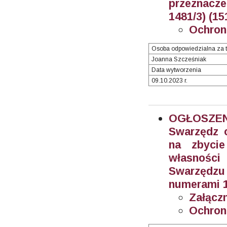
przeznacze
1481/3) (15
Ochron
Osoba odpowiedzialna za t
Joanna Szcześniak
Data wytworzenia
09.10.2023 r.
OGŁOSZEN
Swarzędz o
na zbyci
własności
Swarzędzu
numerami 10
Załączn
Ochron