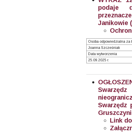
podaje 
przeznacz
Janikowie (
Ochron
Osoba odpowiedzialna za t
Joanna Szcześniak
Data wytworzenia
25.09.2025 r.
OGŁOSZEN
Swarzęd
nieogran
Swarzędz 
Gruszczyni
Link do
Załączn