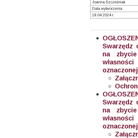
Joanna Szcześniak
Data wytworzenia
18.04.2024 r.
OGŁOSZEN
Swarzędz o
na zbyci
własnośc
oznaczonej
Załączn
Ochron
OGŁOSZEN
Swarzędz o
na zbyci
własnośc
oznaczonej
Załączn