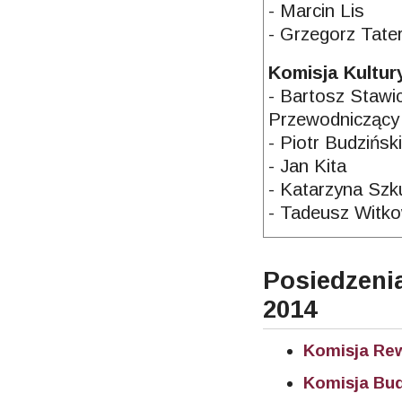
- Marcin Lis
- Grzegorz Tate
Komisja Kultur
- Bartosz Stawic
Przewodniczący
- Piotr Budzińsk
- Jan Kita
- Katarzyna Szk
- Tadeusz Witko
Posiedzen
2014
Komisja Rew
Komisja Bu