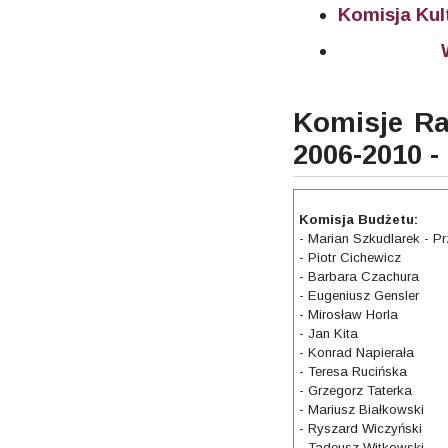
Komisja Kult
Komisje Ra
2006-2010 -
Komisja Budżetu:
- Marian Szkudlarek - P
- Piotr Cichewicz
- Barbara Czachura
- Eugeniusz Gensler
- Mirosław Horla
- Jan Kita
- Konrad Napierała
- Teresa Rucińska
- Grzegorz Taterka
- Mariusz Białkowski
- Ryszard Wiczyński
- Tadeusz Witkowski