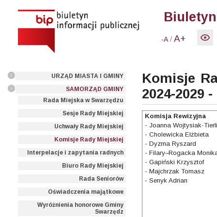
Biuletyn
A+
/
-A
Komisje Ra
URZĄD MIASTA I GMINY
SAMORZĄD GMINY
2024-2029 -
Rada Miejska w Swarzędzu
Sesje Rady Miejskiej
Komisja Rewizyjna
- Joanna Wojtysiak-Tier
Uchwały Rady Miejskiej
- Cholewicka Elżbieta
Komisje Rady Miejskiej
- Dyzma Ryszard
Interpelacje i zapytania radnych
- Filary–Rogacka Monik
- Gapiński Krzysztof
Biuro Rady Miejskiej
- Majchrzak Tomasz
Rada Seniorów
- Senyk Adrian
Oświadczenia majątkowe
Wyróżnienia honorowe Gminy
Swarzędz