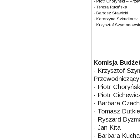
- Piotr Choryński – Prz
- Teresa Rucińska
- Bartosz Stawicki
- Katarzyna Szkudlarek
- Krzysztof Szymanowsk
Komisja Budże
- Krzysztof Szy
Przewodniczący
- Piotr Choryńsk
- Piotr Cichewic
- Barbara Czach
- Tomasz Dutkie
- Ryszard Dyzm
- Jan Kita
- Barbara Kucha