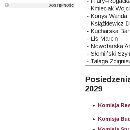
- Filary–Rogack
DOSTĘPNOŚĆ
- Kmieciak Wojc
- Konys Wanda
- Książkiewicz 
- Kucharska Bar
- Lis Marcin
- Nowotarska A
- Słomiński Sz
- Talaga Zbigni
Posiedzen
2029
Komisja Rew
Komisja Bu
Komisja Sp