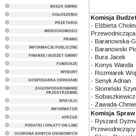
NASZA GMINA
OGŁOSZENIA
Komisja Budże
PRZETARGI
- Elżbieta Chole
NIERUCHOMOŚCI
Przewodnicząca
PRAWO
- Baranowska-G
INFORMACJE PUBLICZNE
- Baranowski Pi
FINANSE I BUDŻET GMINY
- Bura Jacek
- Konys Wanda
FUNDUSZE
- Rozmiarek Woj
WYBORY
- Senyk Adrian
GOSPODARKA ODPADAMI
- Słomiński Sz
ZAGOSPODAROWANIE
PRZESTRZENNE
- Sobaszkiewic
SPIS ULIC
- Zawada-Chmie
INFORMATOR
Komisja Spraw
eURZĄD
- Ryszard Dyzm
PODATKI I OPŁATY ON-LINE
Przewodniczący
OCHRONA DANYCH OSOBOWYCH