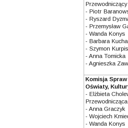
Przewodniczący
- Piotr Baranow
- Ryszard Dyzm
- Przemysław G
- Wanda Konys
- Barbara Kucha
- Szymon Kurpi
- Anna Tomicka
- Agnieszka Za
Komisja Spraw
Oświaty, Kultur
- Elżbieta Chole
Przewodnicząca
- Anna Graczyk
- Wojciech Kmie
- Wanda Konys