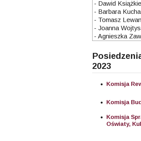
- Dawid Książki
- Barbara Kucha
- Tomasz Lewa
- Joanna Wojtysi
- Agnieszka Za
Posiedzen
2023
Komisja Rew
Komisja Bu
Komisja Spr
Oświaty, Kul