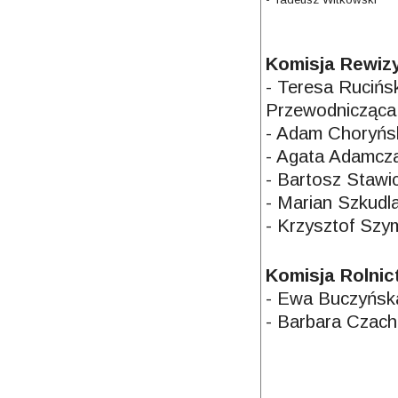
Komisja Rewiz
- Teresa Rucińs
Przewodnicząca
- Adam Choryńs
- Agata Adamcz
- Bartosz Stawic
- Marian Szkudl
- Krzysztof Sz
Komisja Rolni
- Ewa Buczyńsk
- Barbara Czach