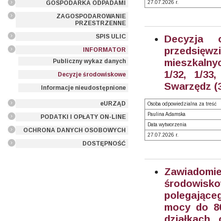
GOSPODARKA ODPADAMI
27.07.2026 r.
ZAGOSPODAROWANIE
PRZESTRZENNE
SPIS ULIC
Decyzja 
przedsięw
INFORMATOR
mieszkalnyc
Publiczny wykaz danych
1/32, 1/33
Decyzje środowiskowe
Swarzędz (
Informacje nieudostępnione
eURZĄD
Osoba odpowiedzialna za treść
Paulina Adamska
PODATKI I OPŁATY ON-LINE
Data wytworzenia
OCHRONA DANYCH OSOBOWYCH
27.07.2026 r.
DOSTĘPNOŚĆ
Zawiadom
środowisk
polegające
mocy do 80
działkach 