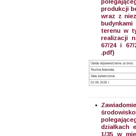
polegając
produkcji b
wraz z niez
budynkami 
terenu w t
realizacji
67/24 i 67
.pdf)
Osoba odpowiedzialna za treść
Paulina Adamska
Data wytworzenia
02.06.2026 r.
Zawiadom
środowisk
polegając
działkach e
1/35 w mie