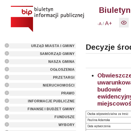
Biuletyn
A+
/
-A
Decyzje śr
URZĄD MIASTA I GMINY
SAMORZĄD GMINY
NASZA GMINA
OGŁOSZENIA
Obwieszcz
PRZETARGI
uwarunkowa
NIERUCHOMOŚCI
budowie 
PRAWO
ewidencyjny
INFORMACJE PUBLICZNE
miejscowoś
FINANSE I BUDŻET GMINY
Osoba odpowiedzialna za treść
FUNDUSZE
Paulina Adamska
WYBORY
Data wytworzenia