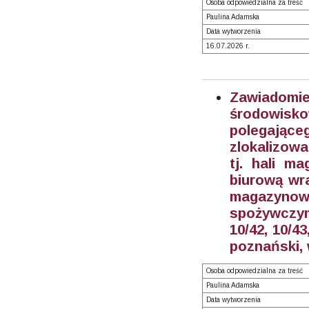
Osoba odpowiedzialna za treść
Paulina Adamska
Data wytworzenia
16.07.2026 r.
Zawiadom
środowisk
polegające
zlokalizowa
tj. hali m
biurową wra
magazynow
spożywczymi
10/42, 10/4
poznański,
Osoba odpowiedzialna za treść
Paulina Adamska
Data wytworzenia