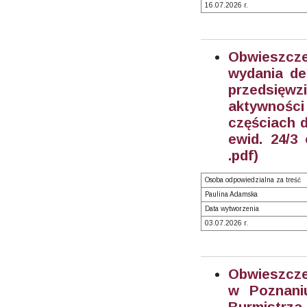
16.07.2026 r.
Obwieszcz
wydania de
przedsięw
aktywnośc
częściach dz
ewid. 24/3 
.pdf)
Osoba odpowiedzialna za treść
Paulina Adamska
Data wytworzenia
03.07.2026 r.
Obwieszcz
w Poznani
Burmistrza