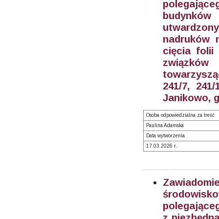
polegające
budynków
utwardzon
nadruków n
cięcia fol
związków o
towarzyszą
241/7, 241
Janikowo, g
Osoba odpowiedzialna za treść
Paulina Adamska
Data wytworzenia
17.03.2026 r.
Zawiadom
środowisk
polegające
z niezbędną