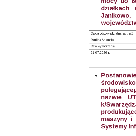
mocy do 80
działkach 
Janikowo
województw
Osoba odpowiedzialna za treść
Paulina Adamska
Data wytworzenia
21.07.2026 r.
Postanow
środowisk
polegając
nazwie UT
k/Swarzęd
produkują
maszyny i 
Systemy Inf