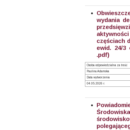
Obwieszcz
wydania de
przedsięw
aktywnośc
częściach dz
ewid. 24/3 
.pdf)
Osoba odpowiedzialna za treść
Paulina Adamska
Data wytworzenia
04.05.2026 r.
Powiadom
Środowisk
środowisk
polegające