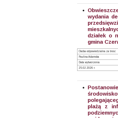
Obwieszc
wydania de
przedsięw
mieszkalny
działek o n
gmina Czerw
Osoba odpowiedzialna za treść
Paulina Adamska
Data wytworzenia
25.02.2026 r.
Postanow
środowisk
polegające
plażą z in
podziemn