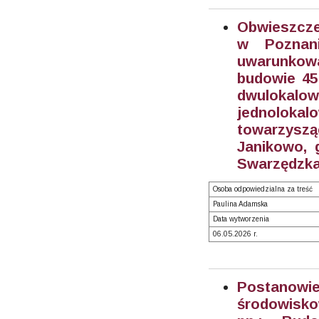
Obwieszcz
w Poznan
uwarunkowa
budowie 45
dwulokal
jednoloka
towarzysz
Janikowo, 
Swarzędzka 
Osoba odpowiedzialna za treść
Paulina Adamska
Data wytworzenia
06.05.2026 r.
Postanow
środowisk