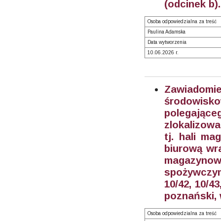
(odcinek b)
Osoba odpowiedzialna za treść
Paulina Adamska
Data wytworzenia
10.06.2026 r.
Zawiadom
środowisk
polegające
zlokalizowa
tj. hali m
biurową wra
magazynow
spożywczymi
10/42, 10/4
poznański, 
Osoba odpowiedzialna za treść