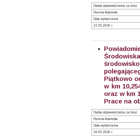
Osoba odpowiedzialna za treść
Paulina Adamska
Data wytworzenia
22.05.2026 r.
Powiadom
Środowisk
środowisk
polegające
Piątkowo o
w km 10,254
oraz w km 
Prace na o
Osoba odpowiedzialna za treść
Paulina Adamska
Data wytworzenia
18.05.2026 r.