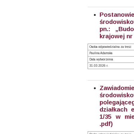
Postanow
środowisk
pn.: „Bud
krajowej nr
Osoba odpowiedzialna za treść
Paulina Adamska
Data wytworzenia
31.03.2026 r.
Zawiadom
środowisk
polegając
działkach e
1/35 w mi
.pdf)