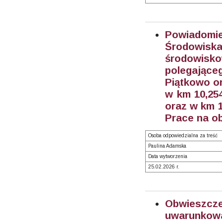
Powiadom
Środowisk
środowisk
polegające
Piątkowo o
w km 10,254
oraz w km 
Prace na o
Osoba odpowiedzialna za treść
Paulina Adamska
Data wytworzenia
25.02.2026 r.
Obwieszcz
uwarunkowa