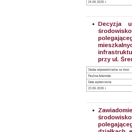
24.06.2026 r.
Decyzja u
środowisk
polegają
mieszkal
infrastruk
przy ul. Śre
Osoba odpowiedzialna za treść
Paulina Adamska
Data wytworzenia
23.06.2026 r.
Zawiadom
środowisk
polegając
działkach e