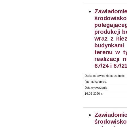
Zawiadom
środowisk
polegając
produkcji b
wraz z niez
budynkami 
terenu w t
realizacji
67/24 i 67/
Osoba odpowiedzialna za treść
Paulina Adamska
Data wytworzenia
16.06.2026 r.
Zawiadom
środowisk