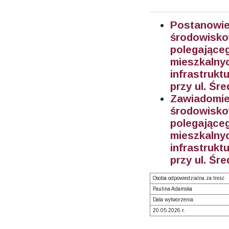
Postanow
środowisk
polegają
mieszkal
infrastruk
przy ul. Śre
Zawiadom
środowisk
polegają
mieszkal
infrastruk
przy ul. Śre
Osoba odpowiedzialna za treść
Paulina Adamska
Data wytworzenia
20.05.2026 r.