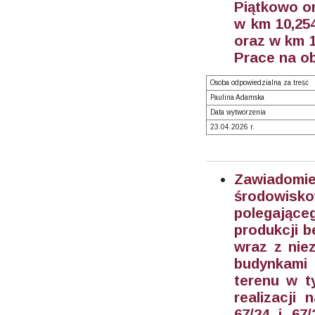
Piątkowo o
w km 10,254
oraz w km 
Prace na o
Osoba odpowiedzialna za treść
Paulina Adamska
Data wytworzenia
23.04.2026 r.
Zawiadom
środowisk
polegając
produkcji b
wraz z niez
budynkami 
terenu w t
realizacji
67/24 i 67