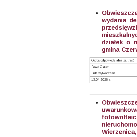
Obwieszc
wydania de
przedsięw
mieszkalny
działek o n
gmina Czer
Osoba odpowiedzialna za treść
Paweł Glaser
Data wytworzenia
13.04.2026 r.
Obwieszcz
uwarunkow
fotowolt
nieruchomoś
Wierzenica,