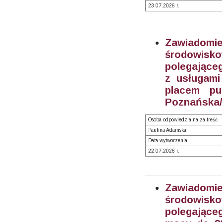
23.07.2026 r.
Zawiadom
środowisk
polegające
z usługami
placem pu
Poznańska/
Osoba odpowiedzialna za treść
Paulina Adamska
Data wytworzenia
22.07.2026 r.
Zawiadom
środowisk
polegające