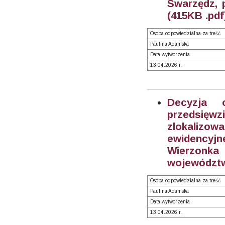
Swarzędz, 
(415KB .pdf
Osoba odpowiedzialna za treść
Paulina Adamska
Data wytworzenia
13.04.2026 r.
Decyzja 
przedsięwz
zlokalizow
ewidencyjne 
Wierzonka
województwo
Osoba odpowiedzialna za treść
Paulina Adamska
Data wytworzenia
13.04.2026 r.