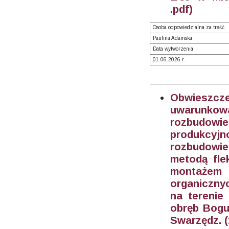
.pdf)
Osoba odpowiedzialna za treść
Paulina Adamska
Data wytworzenia
01.06.2026 r.
Obwieszcz
uwarunkowa
rozbudowi
produkcyj
rozbudowie
metodą flek
montażem
organiczny
na terenie 
obręb Boguc
Swarzędz. (