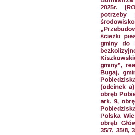
2025r. (RO
potrzeby 
środowisk
„Przebudow
ścieżki pi
gminy do 
bezkolizy
Kiszkowski
gminy”, rea
Bugaj, gmi
Pobiedziska
(odcinek a)
obręb Pobied
ark. 9, obrę
Pobiedzisk
Polska Wieś
obręb Główn
35/7, 35/8,