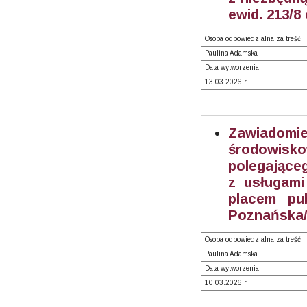
ewid. 213/8
Osoba odpowiedzialna za treść
Paulina Adamska
Data wytworzenia
13.03.2026 r.
Zawiadom
środowisk
polegające
z usługami
placem pu
Poznańska/
Osoba odpowiedzialna za treść
Paulina Adamska
Data wytworzenia
10.03.2026 r.