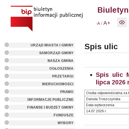
Biuletyn
A+
/
-A
Spis ulic
URZĄD MIASTA I GMINY
SAMORZĄD GMINY
NASZA GMINA
OGŁOSZENIA
Spis ulic 
PRZETARGI
lipca 2026 
NIERUCHOMOŚCI
PRAWO
Osoba odpowiedzialna za t
Danuta Troszczyńska
INFORMACJE PUBLICZNE
Data wytworzenia
FINANSE I BUDŻET GMINY
14.07.2026 r.
FUNDUSZE
WYBORY