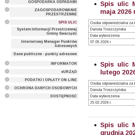
GOSPODARKA ODPADAMI
Spis ulic 
ZAGOSPODAROWANIE
maja 2026 r
PRZESTRZENNE
SPIS ULIC
Osoba odpowiedzialna za t
System Informacji Przestrzennej
Danuta Troszczyńska
Gminy Swarzędz
Data wytworzenia
Internetowy Menager Punktów
07.05.2026 r.
Adresowych
Dane publiczne - punkty adresowe
Spis ulic 
INFORMATOR
lutego 2026
eURZĄD
PODATKI I OPŁATY ON-LINE
Osoba odpowiedzialna za t
OCHRONA DANYCH OSOBOWYCH
Danuta Troszczyńska
DOSTĘPNOŚĆ
Data wytworzenia
25.02.2026 r.
Spis ulic 
grudnia 202