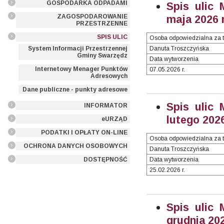
GOSPODARKA ODPADAMI
Spis ulic 
ZAGOSPODAROWANIE
maja 2026 r
PRZESTRZENNE
SPIS ULIC
Osoba odpowiedzialna za t
System Informacji Przestrzennej
Danuta Troszczyńska
Gminy Swarzędz
Data wytworzenia
Internetowy Menager Punktów
07.05.2026 r.
Adresowych
Dane publiczne - punkty adresowe
Spis ulic 
INFORMATOR
lutego 2026
eURZĄD
PODATKI I OPŁATY ON-LINE
Osoba odpowiedzialna za t
OCHRONA DANYCH OSOBOWYCH
Danuta Troszczyńska
DOSTĘPNOŚĆ
Data wytworzenia
25.02.2026 r.
Spis ulic 
grudnia 202