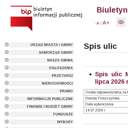
Biuletyn
A+
/
-A
Spis ulic
URZĄD MIASTA I GMINY
SAMORZĄD GMINY
NASZA GMINA
OGŁOSZENIA
Spis ulic 
PRZETARGI
lipca 2026 
NIERUCHOMOŚCI
PRAWO
Osoba odpowiedzialna za t
Danuta Troszczyńska
INFORMACJE PUBLICZNE
Data wytworzenia
FINANSE I BUDŻET GMINY
14.07.2026 r.
FUNDUSZE
WYBORY