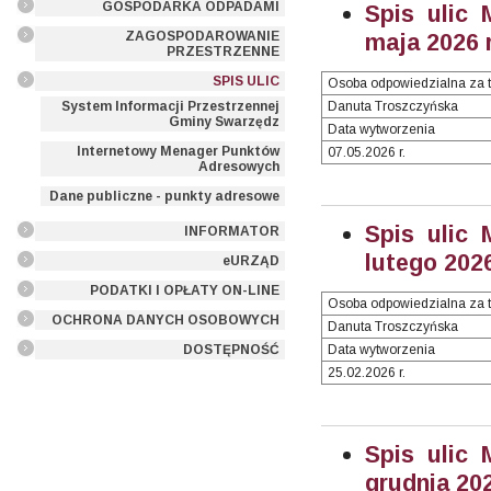
GOSPODARKA ODPADAMI
Spis ulic 
ZAGOSPODAROWANIE
maja 2026 r
PRZESTRZENNE
SPIS ULIC
Osoba odpowiedzialna za t
System Informacji Przestrzennej
Danuta Troszczyńska
Gminy Swarzędz
Data wytworzenia
Internetowy Menager Punktów
07.05.2026 r.
Adresowych
Dane publiczne - punkty adresowe
Spis ulic 
INFORMATOR
lutego 2026
eURZĄD
PODATKI I OPŁATY ON-LINE
Osoba odpowiedzialna za t
OCHRONA DANYCH OSOBOWYCH
Danuta Troszczyńska
DOSTĘPNOŚĆ
Data wytworzenia
25.02.2026 r.
Spis ulic 
grudnia 202