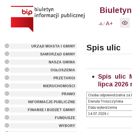
Biuletyn
A+
/
-A
Spis ulic
URZĄD MIASTA I GMINY
SAMORZĄD GMINY
NASZA GMINA
OGŁOSZENIA
Spis ulic 
PRZETARGI
lipca 2026 
NIERUCHOMOŚCI
PRAWO
Osoba odpowiedzialna za t
Danuta Troszczyńska
INFORMACJE PUBLICZNE
Data wytworzenia
FINANSE I BUDŻET GMINY
14.07.2026 r.
FUNDUSZE
WYBORY