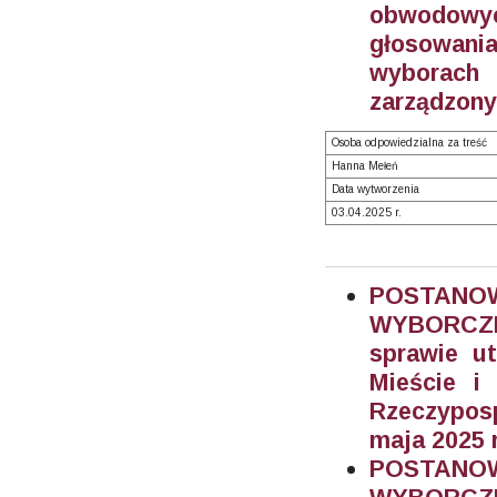
obwodowy
głosowania
wyborach
zarządzony
Osoba odpowiedzialna za treść
Hanna Mełeń
Data wytworzenia
03.04.2025 r.
POSTAN
WYBORCZEG
sprawie u
Mieście i
Rzeczypos
maja 2025 r
POSTAN