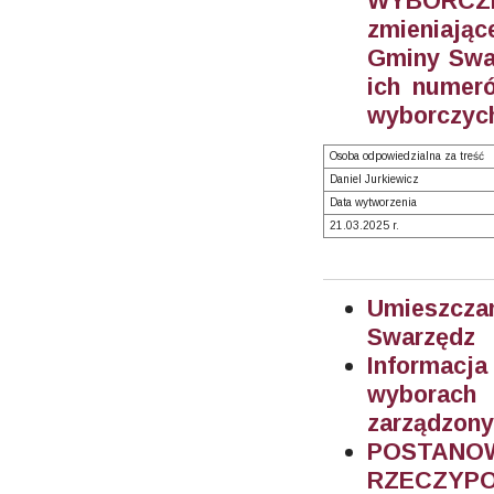
WYBORCZEG
zmieniając
Gminy Swar
ich numeró
wyborczych
Osoba odpowiedzialna za treść
Daniel Jurkiewicz
Data wytworzenia
21.03.2025 r.
Umieszczan
Swarzędz
Informacj
wyborach
zarządzony
POSTA
RZECZYPOS