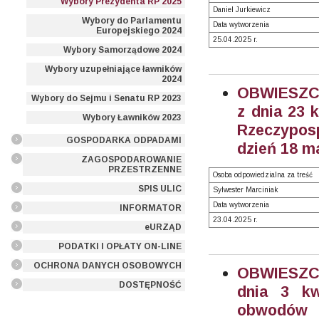
Wybory Prezydenta RP 2025
Daniel Jurkiewicz
Wybory do Parlamentu
Data wytworzenia
Europejskiego 2024
25.04.2025 r.
Wybory Samorządowe 2024
Wybory uzupełniające ławników
2024
OBWIESZC
Wybory do Sejmu i Senatu RP 2023
z dnia 23 
Wybory Ławników 2023
Rzeczyposp
GOSPODARKA ODPADAMI
dzień 18 ma
ZAGOSPODAROWANIE
PRZESTRZENNE
Osoba odpowiedzialna za treść
SPIS ULIC
Sylwester Marciniak
Data wytworzenia
INFORMATOR
23.04.2025 r.
eURZĄD
PODATKI I OPŁATY ON-LINE
OCHRONA DANYCH OSOBOWYCH
OBWIESZCZ
DOSTĘPNOŚĆ
dnia 3 kw
obwodów 