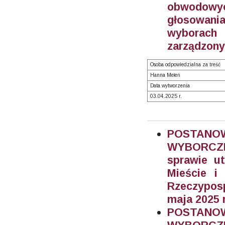
obwodowy
głosowania
wyborach
zarządzony
Osoba odpowiedzialna za treść
Hanna Mełeń
Data wytworzenia
03.04.2025 r.
POSTAN
WYBORCZEG
sprawie u
Mieście i
Rzeczypos
maja 2025 r
POSTAN