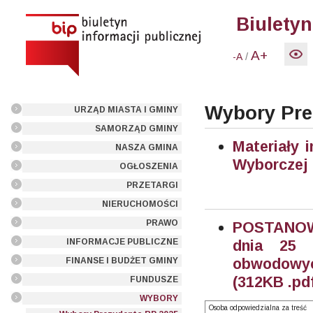
Biuletyn
A+
/
-A
Wybory Pre
URZĄD MIASTA I GMINY
SAMORZĄD GMINY
Materiały 
NASZA GMINA
Wyborczej
OGŁOSZENIA
PRZETARGI
NIERUCHOMOŚCI
PRAWO
POSTANOWI
INFORMACJE PUBLICZNE
dnia 25 
obwodowyc
FINANSE I BUDŻET GMINY
(312KB .pd
FUNDUSZE
WYBORY
Osoba odpowiedzialna za treść