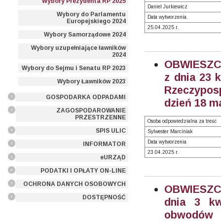
Wybory Prezydenta RP 2025
Daniel Jurkiewicz
Wybory do Parlamentu
Data wytworzenia
Europejskiego 2024
25.04.2025 r.
Wybory Samorządowe 2024
Wybory uzupełniające ławników
2024
OBWIESZC
Wybory do Sejmu i Senatu RP 2023
z dnia 23 
Wybory Ławników 2023
Rzeczyposp
GOSPODARKA ODPADAMI
dzień 18 ma
ZAGOSPODAROWANIE
PRZESTRZENNE
Osoba odpowiedzialna za treść
SPIS ULIC
Sylwester Marciniak
Data wytworzenia
INFORMATOR
23.04.2025 r.
eURZĄD
PODATKI I OPŁATY ON-LINE
OCHRONA DANYCH OSOBOWYCH
OBWIESZCZ
DOSTĘPNOŚĆ
dnia 3 kw
obwodów 