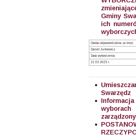
WYBORCZEG
zmieniając
Gminy Swar
ich numeró
wyborczych
Osoba odpowiedzialna za treść
Daniel Jurkiewicz
Data wytworzenia
21.03.2025 r.
Umieszczan
Swarzędz
Informacj
wyborach
zarządzony
POSTA
RZECZYPOS