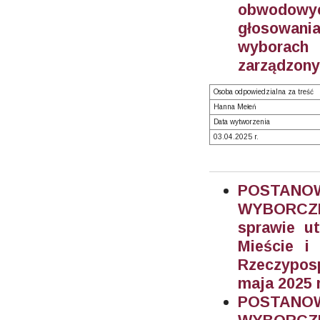
obwodowy
głosowania
wyborach
zarządzony
Osoba odpowiedzialna za treść
Hanna Mełeń
Data wytworzenia
03.04.2025 r.
POSTAN
WYBORCZEG
sprawie u
Mieście i
Rzeczypos
maja 2025 r
POSTAN