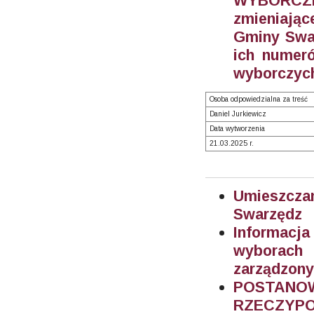
WYBORCZEG
zmieniając
Gminy Swar
ich numeró
wyborczych
Osoba odpowiedzialna za treść
Daniel Jurkiewicz
Data wytworzenia
21.03.2025 r.
Umieszczan
Swarzędz
Informacj
wyborach
zarządzony
POSTA
RZECZYPOS