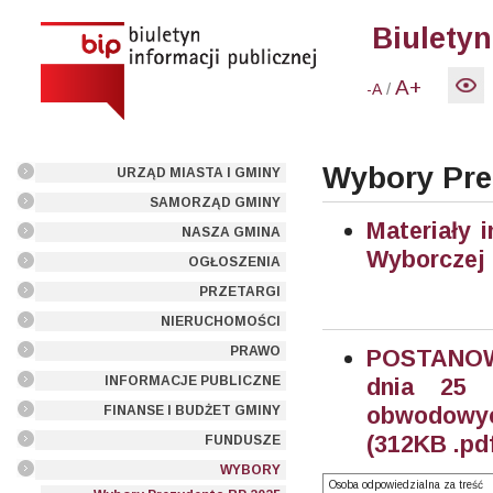
Biuletyn
A+
/
-A
Wybory Pre
URZĄD MIASTA I GMINY
SAMORZĄD GMINY
Materiały 
NASZA GMINA
Wyborczej
OGŁOSZENIA
PRZETARGI
NIERUCHOMOŚCI
PRAWO
POSTANOWI
INFORMACJE PUBLICZNE
dnia 25 
obwodowyc
FINANSE I BUDŻET GMINY
(312KB .pd
FUNDUSZE
WYBORY
Osoba odpowiedzialna za treść