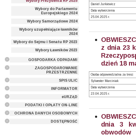
Wybory Prezydenta RP 2025
Daniel Jurkiewicz
Wybory do Parlamentu
Data wytworzenia
Europejskiego 2024
25.04.2025 r.
Wybory Samorządowe 2024
Wybory uzupełniające ławników
2024
OBWIESZC
Wybory do Sejmu i Senatu RP 2023
z dnia 23 
Wybory Ławników 2023
Rzeczyposp
GOSPODARKA ODPADAMI
dzień 18 ma
ZAGOSPODAROWANIE
PRZESTRZENNE
Osoba odpowiedzialna za treść
SPIS ULIC
Sylwester Marciniak
Data wytworzenia
INFORMATOR
23.04.2025 r.
eURZĄD
PODATKI I OPŁATY ON-LINE
OCHRONA DANYCH OSOBOWYCH
OBWIESZCZ
DOSTĘPNOŚĆ
dnia 3 kw
obwodów 