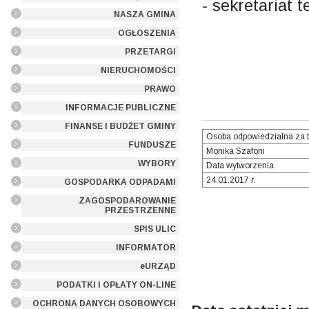
- sekretariat t
NASZA GMINA
OGŁOSZENIA
PRZETARGI
NIERUCHOMOŚCI
PRAWO
INFORMACJE PUBLICZNE
FINANSE I BUDŻET GMINY
Osoba odpowiedzialna za t
FUNDUSZE
Monika Szafoni
WYBORY
Data wytworzenia
24.01.2017 r.
GOSPODARKA ODPADAMI
ZAGOSPODAROWANIE
PRZESTRZENNE
SPIS ULIC
INFORMATOR
eURZĄD
PODATKI I OPŁATY ON-LINE
OCHRONA DANYCH OSOBOWYCH