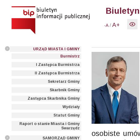
Biuletyn
A+
/
-A
URZĄD MIASTA I GMINY
Burmistrz
I Zastępca Burmistrza
II Zastępca Burmistrza
Sekretarz Gminy
Skarbnik Gminy
Zastępca Skarbnika Gminy
Wydziały
Statut Gminy
Raport o stanie Miasta i Gminy
Swarzędz
osobiste umó
SAMORZĄD GMINY