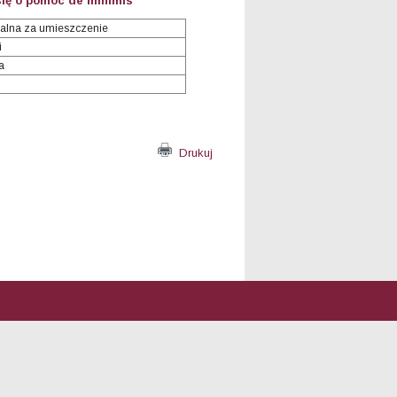
się o pomoc de minimis
alna za umieszczenie
i
a
Drukuj