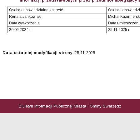
informacji przedstawionych przez przedmiot ubiegający 
Osoba odpowiedzialna za treść
Osoba odpowiedzi
Renata Jankowiak
Michał Kazimiersk
Data wytworzenia
Data umieszczeni
20.09.2024 r.
25.11.2025 r.
Data ostatniej modyfikacji strony:
25-11-2025
Biuletyn Informacji Publicznej Miasta i Gminy Swarzędz