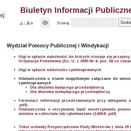
Biuletyn Informacji Publiczn
A+
Szukaj:
/
-A
Wydział Pomocy Publicznej i Windykacji
Ulgi w spłacie należności do których stosuje się przepisy 
Ordynacja Podatkowa (Dz. U. z 2005 Nr 8, poz. 60 ze zmia
Ulgi w spłacie należności cywilnoprawnych
Oświadczenia o stanie majątkowym załączane do wniosk
cywilnoprawnych
Dla dłużnika będącego przedsiębiorcą
Dla dłużnika niebędącego przedsiębiorcą
Formularz informacji przedstawianych przy ubieganiu 
.pdf)
Oświadczenie o otrzymaniu bądź nieotrzymaniu pomo
minimis w rolnictwie lub rybołówstwie (143KB .pdf)
Tekst uchwały Rozporządzenie Rady Ministrów z dnia 29 m