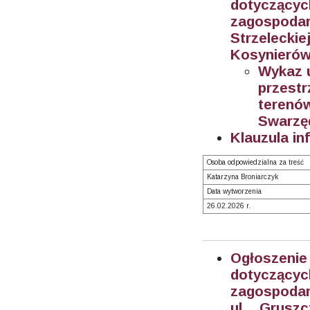
dotyczą
zagospodar
Strzeleckie
Kosynierów
Wykaz 
przestr
teren
Swarzę
Klauzula in
Osoba odpowiedzialna za treść
Katarzyna Broniarczyk
Data wytworzenia
26.02.2026 r.
Ogłoszeni
dotyczą
zagospodar
ul. Grusz