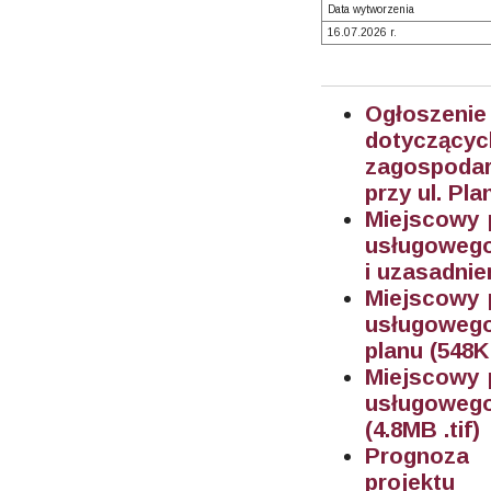
Data wytworzenia
16.07.2026 r.
Ogłoszeni
dotyczą
zagospoda
przy ul. Pl
Miejscowy 
usługowego 
i uzasadnie
Miejscowy 
usługowego
planu (548K
Miejscowy 
usługowego
(4.8MB .tif)
Prognoza 
projektu