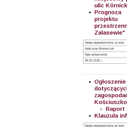
ulic Kórnick
Prognoza 
projektu
przestrze
Zalasewie" 
Osoba odpowiedzialna za treść
Katarzyna Broniarczyk
Data wytworzenia
28.05.2026 r.
Ogłoszeni
dotyczą
zagospoda
Kościuszko
Raport 
Klauzula in
Osoba odpowiedzialna za treść