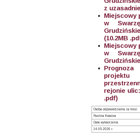
Grudziński
z uzasadni
Miejscowy 
w Swarzę
Grudziński
(10.2M
B .pd
Miejscowy 
w Swarzę
Grudzińskie
Prognoza 
projektu
przestrzen
rejonie uli
.pdf)
Osoba odpowiedzialna za treść
Paulina Kwaśna
Data wytworzenia
14.05.2026 r.