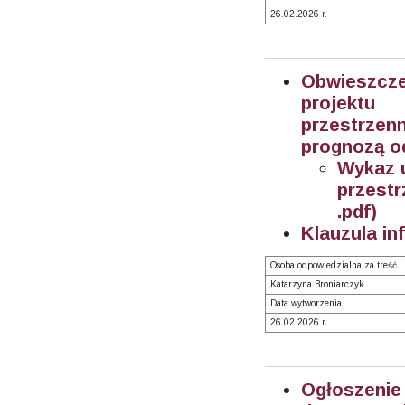
26.02.2026 r.
Obwieszcz
projektu
przestrze
prognozą o
Wykaz 
przest
.pdf)
Klauzula in
Osoba odpowiedzialna za treść
Katarzyna Broniarczyk
Data wytworzenia
26.02.2026 r.
Ogłoszeni