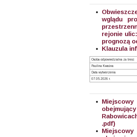
Obwieszcz
wglądu pr
przestrzen
rejonie uli
prognozą o
Klauzula in
Osoba odpowiedzialna za treść
Paulina Kwaśna
Data wytworzenia
07.05.2026 r.
Miejscowy
obejmujący
Rabowicach
.pdf)
Miejscowy