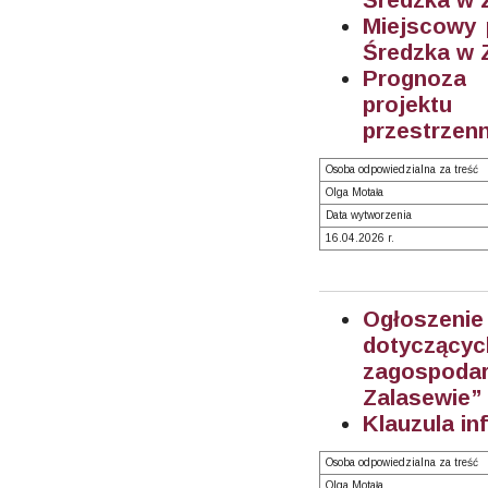
Miejscowy 
Średzka w Z
Prognoza 
projektu
przestrzenn
Osoba odpowiedzialna za treść
Olga Motała
Data wytworzenia
16.04.2026 r.
Ogłoszeni
dotyczą
zagospoda
Zalasewie” 
Klauzula in
Osoba odpowiedzialna za treść
Olga Motała