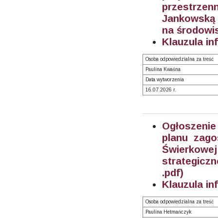
przestrz
Jankowską 
na środowi
Klauzula in
Osoba odpowiedzialna za treść
Paulina Kwaśna
Data wytworzenia
16.07.2026 r.
Ogłoszenie
planu zago
Świerkow
strategicz
.pdf)
Klauzula in
Osoba odpowiedzialna za treść
Paulina Hetmańczyk