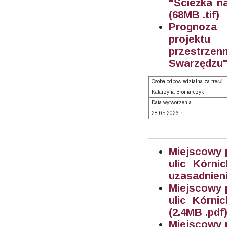
"Ścieżka n
(68M
B .tif)
Prognoza 
projektu
przestrze
Swarzędzu"
Osoba odpowiedzialna za treść
Katarzyna Broniarczyk
Data wytworzenia
28.05.2026 r.
Miejscowy 
ulic Kórni
uzasadnieni
Miejscowy 
ulic Kórni
(2.4M
B .pdf
Miejscowy 