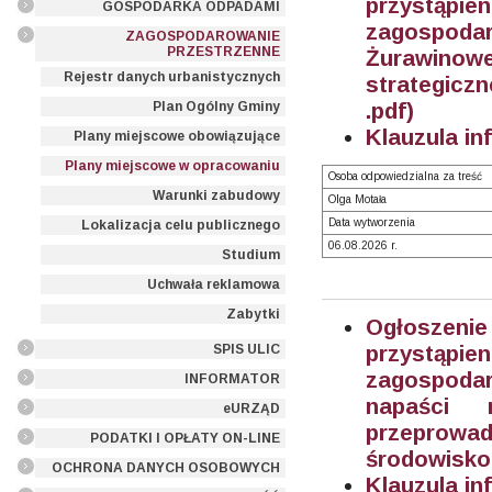
przystąpi
GOSPODARKA ODPADAMI
zagospod
ZAGOSPODAROWANIE
PRZESTRZENNE
Żurawino
Rejestr danych urbanistycznych
strategicz
.pdf)
Plan Ogólny Gminy
Klauzula in
Plany miejscowe obowiązujące
Plany miejscowe w opracowaniu
Osoba odpowiedzialna za treść
Warunki zabudowy
Olga Motała
Data wytworzenia
Lokalizacja celu publicznego
06.08.2026 r.
Studium
Uchwała reklamowa
Zabytki
Ogłoszeni
przystąpi
SPIS ULIC
zagospodar
INFORMATOR
napaści
eURZĄD
przeprowad
PODATKI I OPŁATY ON-LINE
środowisko
OCHRONA DANYCH OSOBOWYCH
Klauzula in