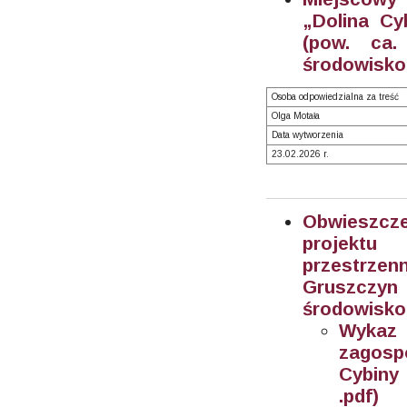
„Dolina Cy
(pow. ca.
środowisko
Osoba odpowiedzialna za treść
Olga Motała
Data wytworzenia
23.02.2026 r.
Obwieszcz
projektu
przestrze
Gruszczyn 
środowisko
Wykaz
zagosp
Cybiny 
.pdf)