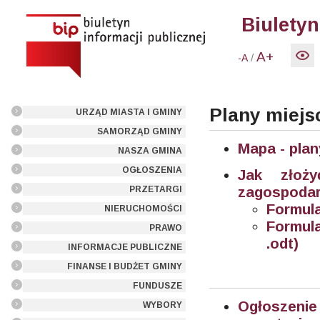
Biuletyn
A+
/
-A
Plany miej
URZĄD MIASTA I GMINY
SAMORZĄD GMINY
Mapa - pla
NASZA GMINA
OGŁOSZENIA
Jak złoż
zagospodar
PRZETARGI
Formula
NIERUCHOMOŚCI
Formul
PRAWO
.odt)
INFORMACJE PUBLICZNE
FINANSE I BUDŻET GMINY
FUNDUSZE
Ogłoszeni
WYBORY