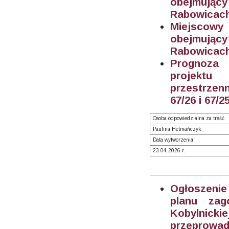
obejmujący
Rabowicach
Miejscowy
obejmujący
Rabowicach 
Prognoza 
projektu
przestrzen
67/26 i 67/
Osoba odpowiedzialna za treść
Paulina Hetmańczyk
Data wytworzenia
23.04.2026 r.
Ogłoszenie
planu zag
Kobylnick
przeprowad