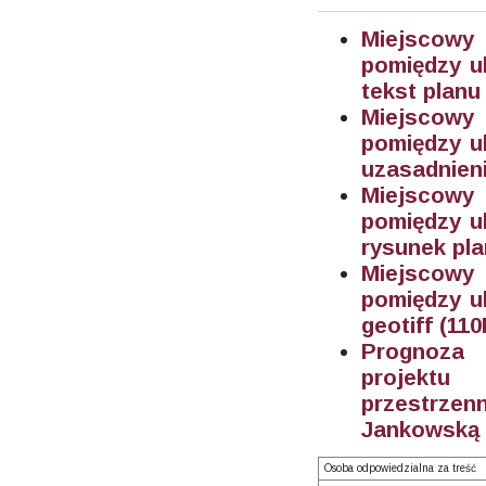
Miejscowy
pomiędzy u
tekst planu
Miejscowy
pomiędzy u
uzasadnien
Miejscowy
pomiędzy u
rysunek pla
Miejscowy
pomiędzy u
geotiff (11
Prognoza 
projektu
przestrz
Jankowską 
Osoba odpowiedzialna za treść