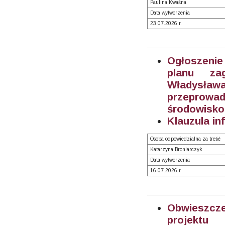
Paulina Kwaśna
Data wytworzenia
23.07.2026 r.
Ogłoszenie
planu za
Władysł
przeprowad
środowisko
Klauzula in
Osoba odpowiedzialna za treść
Katarzyna Broniarczyk
Data wytworzenia
16.07.2026 r.
Obwieszcz
projektu