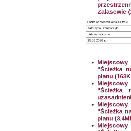
przestrzen
Zalasewie (
Osoba odpowiedzialna za treść
Katarzyna Broniarczyk
Data wytworzenia
25.06.2026 r.
Miejscowy
"Ścieżka n
planu (163
K
Miejscowy
"Ścieżka
uzasadnien
Miejscowy
"Ścieżka n
planu (3.4M
Miejscowy