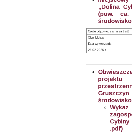
„Dolina Cy
(pow. ca.
środowisko
Osoba odpowiedzialna za treść
Olga Motała
Data wytworzenia
23.02.2026 r.
Obwieszcz
projektu
przestrze
Gruszczyn 
środowisko
Wykaz
zagosp
Cybiny 
.pdf)