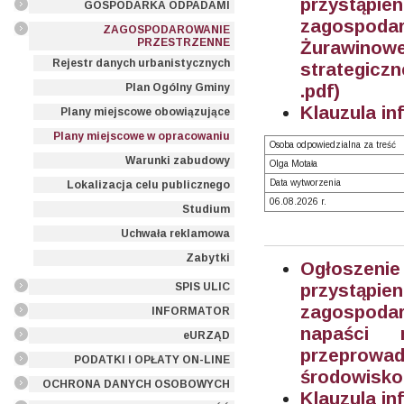
przystąpi
GOSPODARKA ODPADAMI
zagospod
ZAGOSPODAROWANIE
PRZESTRZENNE
Żurawino
Rejestr danych urbanistycznych
strategicz
.pdf)
Plan Ogólny Gminy
Klauzula in
Plany miejscowe obowiązujące
Plany miejscowe w opracowaniu
Osoba odpowiedzialna za treść
Warunki zabudowy
Olga Motała
Data wytworzenia
Lokalizacja celu publicznego
06.08.2026 r.
Studium
Uchwała reklamowa
Zabytki
Ogłoszeni
przystąpi
SPIS ULIC
zagospodar
INFORMATOR
napaści
eURZĄD
przeprowad
PODATKI I OPŁATY ON-LINE
środowisko
OCHRONA DANYCH OSOBOWYCH
Klauzula in