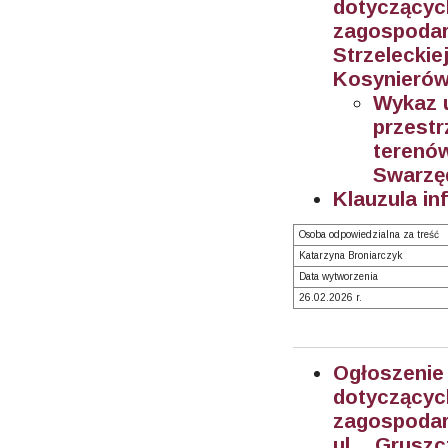
dotyczą
zagospodar
Strzeleckie
Kosynierów
Wykaz 
przestr
teren
Swarzę
Klauzula in
Osoba odpowiedzialna za treść
Katarzyna Broniarczyk
Data wytworzenia
26.02.2026 r.
Ogłoszeni
dotyczą
zagospodar
ul. Grusz