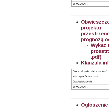
26.02.2026 r.
Obwieszcz
projektu
przestrze
prognozą o
Wykaz 
przest
.pdf)
Klauzula in
Osoba odpowiedzialna za treść
Katarzyna Broniarczyk
Data wytworzenia
26.02.2026 r.
Ogłoszeni