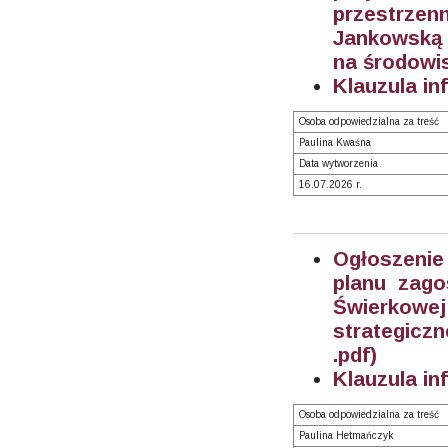
przestrz
Jankowską 
na środowi
Klauzula in
Osoba odpowiedzialna za treść
Paulina Kwaśna
Data wytworzenia
16.07.2026 r.
Ogłoszenie
planu zago
Świerkow
strategicz
.pdf)
Klauzula in
Osoba odpowiedzialna za treść
Paulina Hetmańczyk