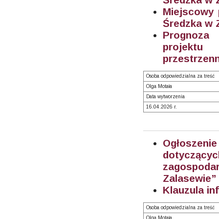
Miejscowy 
Średzka w Z
Prognoza 
projektu
przestrzenn
Osoba odpowiedzialna za treść
Olga Motała
Data wytworzenia
16.04.2026 r.
Ogłoszeni
dotyczą
zagospoda
Zalasewie” 
Klauzula in
Osoba odpowiedzialna za treść
Olga Motała