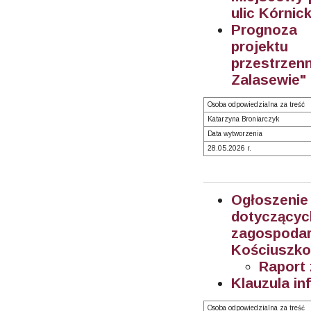
ulic Kórnick
Prognoza 
projektu
przestrze
Zalasewie" 
Osoba odpowiedzialna za treść
Katarzyna Broniarczyk
Data wytworzenia
28.05.2026 r.
Ogłoszeni
dotyczą
zagospoda
Kościuszko
Raport 
Klauzula in
Osoba odpowiedzialna za treść