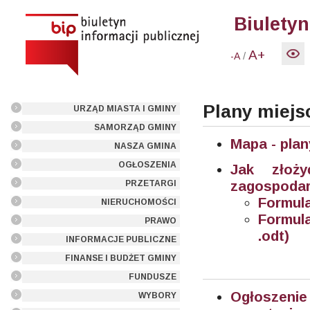
Biuletyn
A+
/
-A
Plany miej
URZĄD MIASTA I GMINY
SAMORZĄD GMINY
Mapa - pla
NASZA GMINA
OGŁOSZENIA
Jak złoż
zagospodar
PRZETARGI
Formula
NIERUCHOMOŚCI
Formul
PRAWO
.odt)
INFORMACJE PUBLICZNE
FINANSE I BUDŻET GMINY
FUNDUSZE
Ogłoszeni
WYBORY