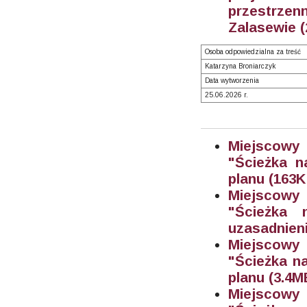
przestrzen
Zalasewie (
Osoba odpowiedzialna za treść
Katarzyna Broniarczyk
Data wytworzenia
25.06.2026 r.
Miejscowy
"Ścieżka n
planu (163
K
Miejscowy
"Ścieżka
uzasadnien
Miejscowy
"Ścieżka n
planu (3.4M
Miejscowy