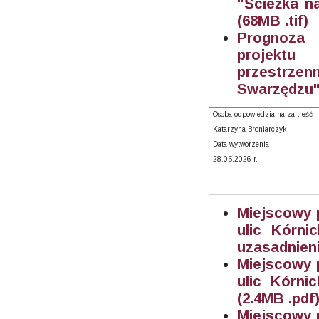
"Ścieżka n
(68M
B .tif)
Prognoza 
projektu
przestrze
Swarzędzu"
Osoba odpowiedzialna za treść
Katarzyna Broniarczyk
Data wytworzenia
28.05.2026 r.
Miejscowy 
ulic Kórni
uzasadnieni
Miejscowy 
ulic Kórni
(2.4M
B .pdf
Miejscowy 