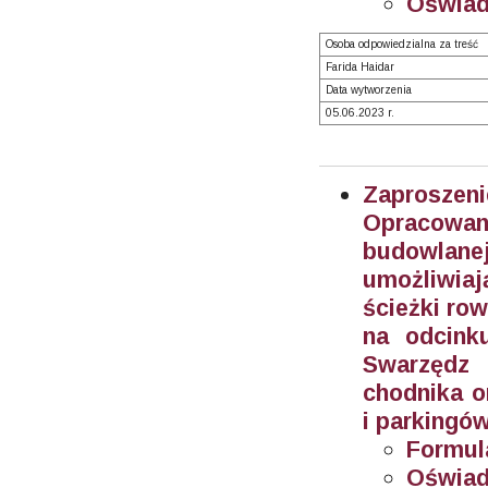
Oświadc
Osoba odpowiedzialna za treść
Farida Haidar
Data wytworzenia
05.06.2023 r.
Zaprosze
Opracowani
budowlane
umożliwiaj
ścieżki ro
na odcinku
Swarzędz 
chodnika 
i parkingó
Formula
Oświad