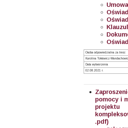
Umowa 
Oświadc
Oświadc
Klauzul
Dokume
Oświadc
Osoba odpowiedzialna za treść
Karolina Tokłowicz-Wandachowi
Data wytworzenia
02.08.2021 r.
Zaproszeni
pomocy i m
projektu
komplekso
.pdf)