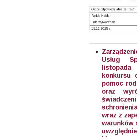
Osoba odpowiedzialna za treść
Farida Haidar
Data wytworzenia
15.12.2025 r.
Zarządzeni
Usług S
listopada
konkursu 
pomoc rodz
oraz wyr
świadczen
schronieni
wraz z zap
warunków s
uwzględn