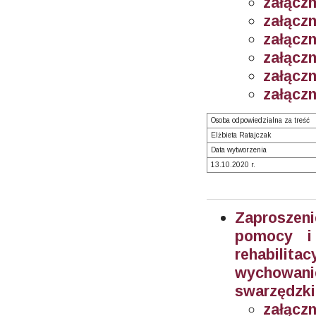
załączn
załącz
załącz
załącz
załącz
załączn
Osoba odpowiedzialna za treść
Elżbieta Ratajczak
Data wytworzenia
13.10.2020 r.
Zaproszeni
pomocy i 
rehabilita
wychowan
swarzędzki
załączn