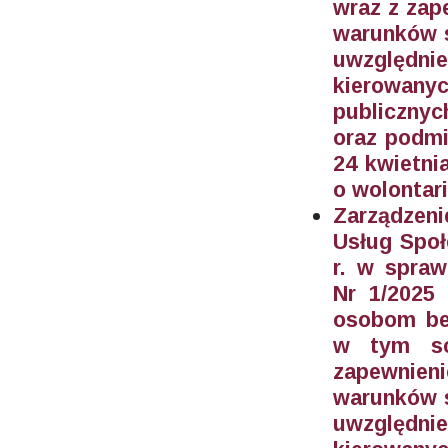
wraz z zap
warunków s
uwzględn
kierowan
publicznyc
oraz podmi
24 kwietnia
o wolontari
Zarządzeni
Usług Społ
r. w spraw
Nr 1/2025
osobom be
w tym sc
zapewnien
warunków s
uwzględn