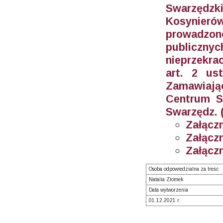
Swarzędzk
Kosynieró
prowadzon
publiczn
nieprzekr
art. 2 u
Zamawiaj
Centrum Sp
Swarzędz. 
Załączn
Załączn
Załączn
Osoba odpowiedzialna za treść
Natalia Ziomek
Data wytworzenia
01.12.2021 r.