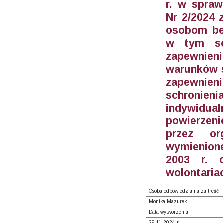
r. w spraw
Nr 2/2024 
osobom be
w tym sc
zapewnien
warunków s
zapewnieni
schronie
indywidu
powierzeni
przez or
wymienione
2003 r. o
wolontariac
Osoba odpowiedzialna za treść
Monika Mazurek
Data wytworzenia
29.11.2024 r.