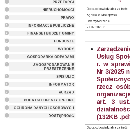
PRZETARGI
Osoba odpowiedzialna za treść
NIERUCHOMOŚCI
Agnieszka Maciejowicz
PRAWO
Data wytworzenia
INFORMACJE PUBLICZNE
27.07.2026 r.
FINANSE I BUDŻET GMINY
FUNDUSZE
Zarządzeni
WYBORY
Usług Społ
GOSPODARKA ODPADAMI
r. w spraw
ZAGOSPODAROWANIE
PRZESTRZENNE
Nr 3/2025
n
SPIS ULIC
Społeczny
INFORMATOR
rzecz osó
eURZĄD
organizac
PODATKI I OPŁATY ON-LINE
art. 3 us
działalnoś
OCHRONA DANYCH OSOBOWYCH
(132KB .pd
DOSTĘPNOŚĆ
Osoba odpowiedzialna za treść