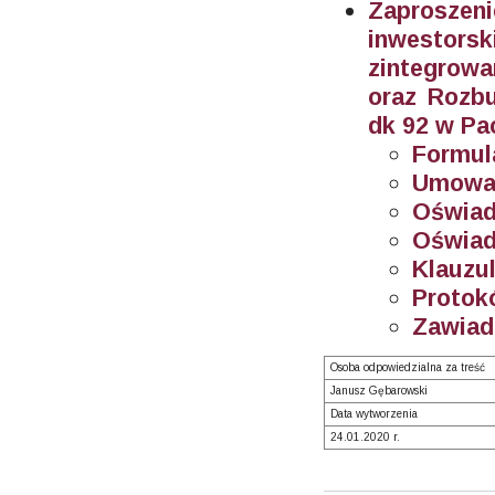
Zaproszeni
inwestor
zintegrow
oraz Rozbu
dk 92 w Pa
Formula
Umowa -
Oświadc
Oświadc
Klauzul
Protokó
Zawiad
Osoba odpowiedzialna za treść
Janusz Gębarowski
Data wytworzenia
24.01.2020 r.