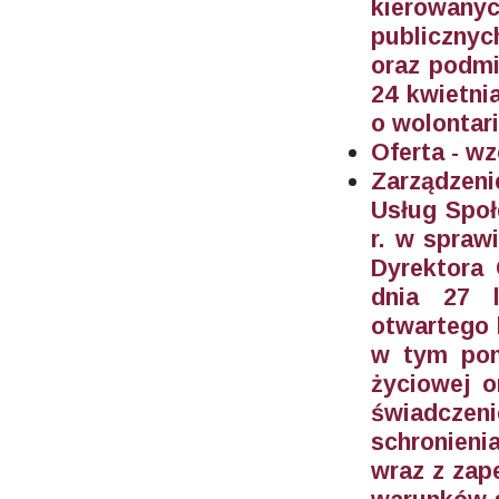
kierowan
publicznyc
oraz podmi
24 kwietnia
o wolontari
Oferta - wz
Zarządzeni
Usług Społ
r. w spraw
Dyrektora
dnia 27 l
otwartego 
w tym pom
życiowej o
świadczen
schronieni
wraz z zap