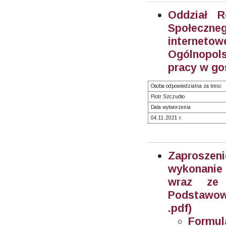
Oddział R
Społeczne
interneto
Ogólnopol
pracy w go
Osoba odpowiedzialna za treść
Piotr Szczudło
Data wytworzenia
04.11.2021 r.
Zaprosze
wykonanie
wraz ze 
Podstawowe
.pdf)
Formula