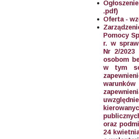
Ogłoszenie
.pdf)
Oferta - wz
Zarządzeni
Pomocy Spo
r. w spraw
Nr 2/2023
osobom be
w tym sc
zapewnien
warunków 
zapewnieni
uwzględn
kierowan
publicznyc
oraz podmi
24 kwietnia