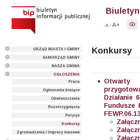
Biuletyn
A+
/
-A
Konkursy
URZĄD MIASTA I GMINY
SAMORZĄD GMINY
NASZA GMINA
OGŁOSZENIA
Otwarty
Praca
przygotowa
Ogłoszenia bieżące
Działanie 
Obwieszczenia
Fundusze E
Rozstrzygnięcia
FEWP.06.13
Petycje
Załączn
Konkursy
Załączn
Zgromadzenia i imprezy masowe
Załączn