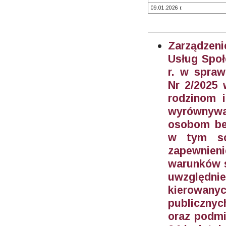
09.01.2026 r.
Zarządzeni
Usług Społ
r. w spraw
Nr 2/2025
rodzinom 
wyrównywa
osobom be
w tym sc
zapewnien
warunków s
uwzględn
kierowan
publicznyc
oraz podmi