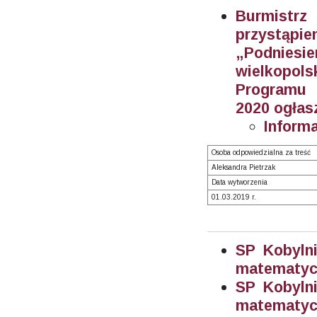
Burmistr
przystąp
„Podniesi
wielkopol
Programu 
2020 ogłas
Inform
Osoba odpowiedzialna za treść
Aleksandra Pietrzak
Data wytworzenia
01.03.2019 r.
SP Kobylni
matematycz
SP Kobylni
matematycz