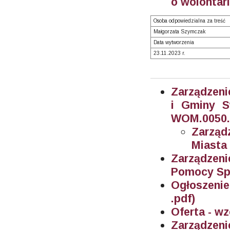
o wolontari
Osoba odpowiedzialna za treść
Małgorzata Szymczak
Data wytworzenia
23.11.2023 r.
Zarządzeni
i Gminy 
WOM.0050.1
Zarząd
Miasta
Zarządzeni
Pomocy Spo
Ogłoszenie
.pdf)
Oferta - wz
Zarządzeni