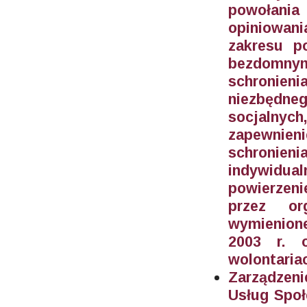
powołani
opiniowan
zakresu p
bezdomnym
schronieni
niezbędn
socjalny
zapewnieni
schronie
indywidu
powierzeni
przez or
wymienione
2003 r. o
wolontariac
Zarządzeni
Usług Społ