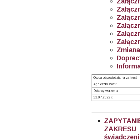
Załączn
Załączn
Załączn
Załączn
Załączn
Załączn
Zmiana 
Doprec
Informa
Osoba odpowiedzialna za treść
Agnieszka Wiatr
Data wytworzenia
12.07.2022 r.
ZAPYTANI
ZAKRESU 
świadczen