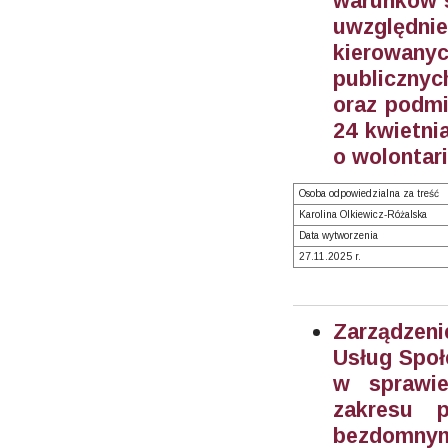
warunków s
uwzględn
kierowan
publicznyc
oraz podmi
24 kwietnia
o wolontari
Osoba odpowiedzialna za treść
Karolina Olkiewicz-Różalska
Data wytworzenia
27.11.2025 r.
Zarządzeni
Usług Społ
w sprawie
zakresu 
bezdomnym