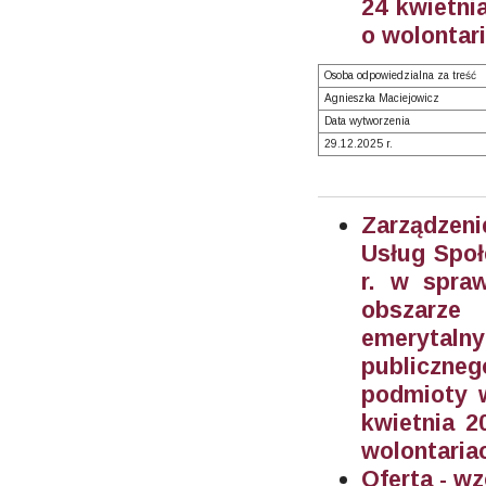
24 kwietnia
o wolontari
Osoba odpowiedzialna za treść
Agnieszka Maciejowicz
Data wytworzenia
29.12.2025 r.
Zarządzeni
Usług Społ
r. w spra
obszarze
emerytal
publiczne
podmioty w
kwietnia 2
wolontariac
Oferta - wz