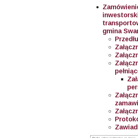
Zamówienie
inwestorsk
transport
gmina Swa
Przedłu
Załączn
Załączn
Załącz
pełniąc
Za
per
Załącz
zamaw
Załączn
Protokó
Zawiad