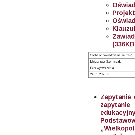
Oświadc
Projek
Oświadc
Klauzul
Zawiad
(336KB 
Osoba odpowiedzialna za treść
Małgorzata Szymczak
Data wytworzenia
24.01.2023 r.
Zapytanie 
zapytani
edukacyjn
Podstawo
„Wielkopol