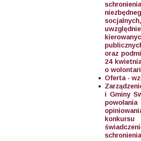
schronieni
niezbędn
socjalny
uwzględn
kierowan
publicznyc
oraz podmi
24 kwietnia
o wolontari
Oferta - wz
Zarządzeni
i Gminy Sw
powołani
opiniowan
konkursu
świadczen
schronieni