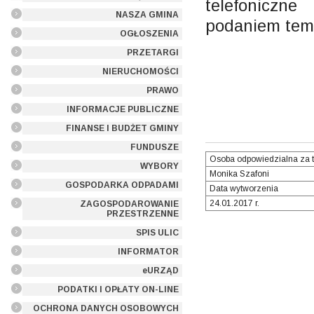
telefoniczn
NASZA GMINA
podaniem tema
OGŁOSZENIA
PRZETARGI
NIERUCHOMOŚCI
PRAWO
INFORMACJE PUBLICZNE
FINANSE I BUDŻET GMINY
FUNDUSZE
Osoba odpowiedzialna za t
WYBORY
Monika Szafoni
GOSPODARKA ODPADAMI
Data wytworzenia
24.01.2017 r.
ZAGOSPODAROWANIE
PRZESTRZENNE
SPIS ULIC
INFORMATOR
eURZĄD
PODATKI I OPŁATY ON-LINE
OCHRONA DANYCH OSOBOWYCH