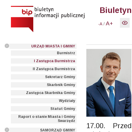
Biuletyn
A+
/
-A
URZĄD MIASTA I GMINY
Burmistrz
I Zastępca Burmistrza
II Zastępca Burmistrza
Sekretarz Gminy
Skarbnik Gminy
Zastępca Skarbnika Gminy
Wydziały
Statut Gminy
Raport o stanie Miasta i Gminy
Swarzędz
17.00. Prze
SAMORZĄD GMINY