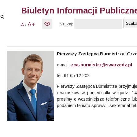
Biuletyn Informacji Publiczn
A+
Szukaj:
/
-A
Pierwszy Zastępca Burmistrza:
Grze
e-mail:
zca-burmistrz@swarzedz.pl
tel. 61 65 12 202
Pierwszy Zastępca Burmistrza przyjmuj
i wniosków w poniedziałki w godz. 14
prosimy o
wcześniejsze telefoniczne lu
podaniem tematu sprawy - sekretariat tel