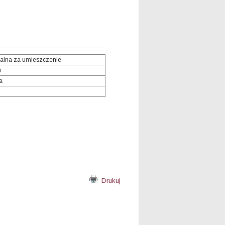
alna za umieszczenie
i
a
Drukuj