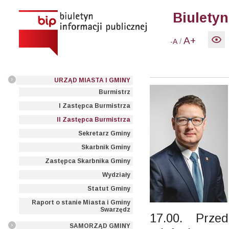
Biuletyn
A+
/
-A
URZĄD MIASTA I GMINY
Burmistrz
I Zastępca Burmistrza
II Zastępca Burmistrza
Sekretarz Gminy
Skarbnik Gminy
Zastępca Skarbnika Gminy
Wydziały
Statut Gminy
Raport o stanie Miasta i Gminy
Swarzędz
17.00. Prze
SAMORZĄD GMINY