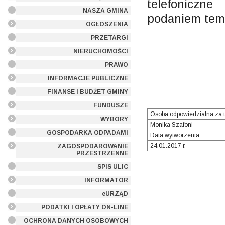
telefoniczn
NASZA GMINA
podaniem temat
OGŁOSZENIA
PRZETARGI
NIERUCHOMOŚCI
PRAWO
INFORMACJE PUBLICZNE
FINANSE I BUDŻET GMINY
FUNDUSZE
Osoba odpowiedzialna za t
WYBORY
Monika Szafoni
GOSPODARKA ODPADAMI
Data wytworzenia
24.01.2017 r.
ZAGOSPODAROWANIE
PRZESTRZENNE
SPIS ULIC
INFORMATOR
eURZĄD
PODATKI I OPŁATY ON-LINE
OCHRONA DANYCH OSOBOWYCH