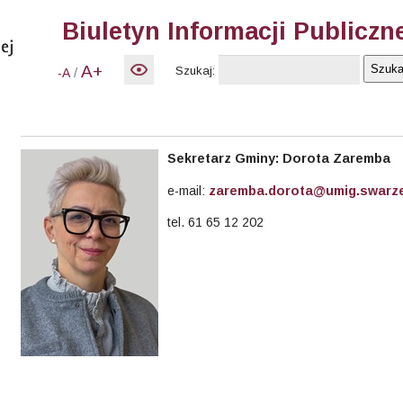
Biuletyn Informacji Publiczn
A+
Szukaj:
/
-A
Sekretarz Gminy: Dorota Zaremba
e-mail:
zaremba.dorota@umig.swarze
tel. 61 65 12 202