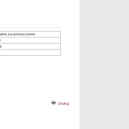
alna za umieszczenie
i
a
Drukuj