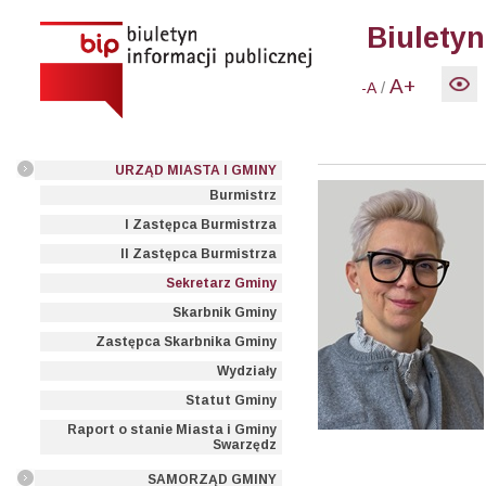
Biuletyn
A+
/
-A
URZĄD MIASTA I GMINY
Burmistrz
I Zastępca Burmistrza
II Zastępca Burmistrza
Sekretarz Gminy
Skarbnik Gminy
Zastępca Skarbnika Gminy
Wydziały
Statut Gminy
Raport o stanie Miasta i Gminy
Swarzędz
SAMORZĄD GMINY