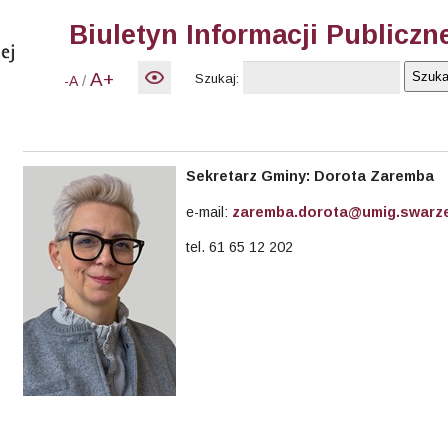
Biuletyn Informacji Publiczn
A+
Szukaj:
/
-A
Sekretarz Gminy: Dorota Zaremba
e-mail:
zaremba.dorota@umig.swarze
tel. 61 65 12 202