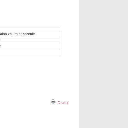
alna za umieszczenie
i
a
Drukuj