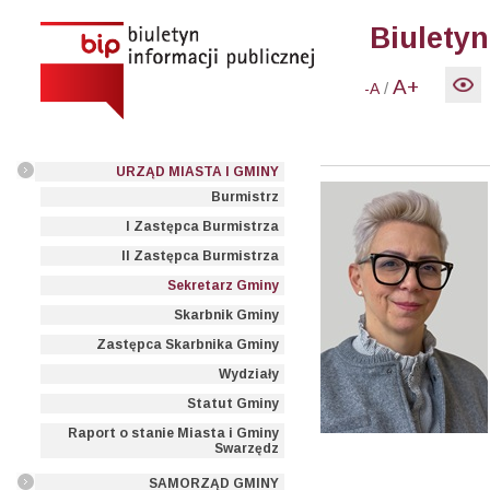
Biuletyn
A+
/
-A
URZĄD MIASTA I GMINY
Burmistrz
I Zastępca Burmistrza
II Zastępca Burmistrza
Sekretarz Gminy
Skarbnik Gminy
Zastępca Skarbnika Gminy
Wydziały
Statut Gminy
Raport o stanie Miasta i Gminy
Swarzędz
SAMORZĄD GMINY