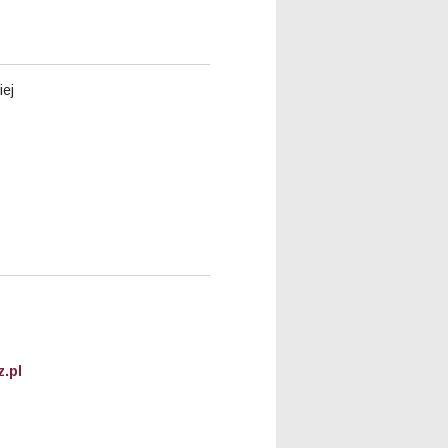
iej
.pl