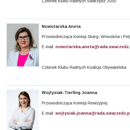
Członek Klubu Radnych Swarzędz 2030
Nowotarska Aneta
Przewodnicząca Komisji Skarg, Wniosków i Pety
E-mail:
nowotarska.aneta@rada.swarzedz.
Członek Klubu Radnych Koalicja Obywatelska
Wojtysiak-Tierling
Joanna
Przewodnicząca Komisji Rewizyjnej
E-mail:
wojtysiak.joanna@rada.swarzedz.p