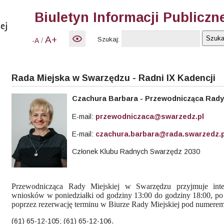
Biuletyn Informacji Publiczn
A+
Szukaj:
/
-A
Rada Miejska w Swarzędzu - Radni IX Kadencji
Czachura
Barbara - Przewodnicząca Rady 
E-mail:
przewodniczaca@swarzedz.pl
E-mail:
czachura.barbara@rada.swarzedz.p
Członek Klubu Radnych Swarzędz 2030
Przewodnicząca Rady Miejskiej w Swarzędzu przyjmuje int
wniosków w poniedziałki od godziny 13:00 do godziny 18:00, p
poprzez rezerwację terminu w Biurze Rady Miejskiej pod numerem
(61) 65-12-105; (61) 65-12-106.