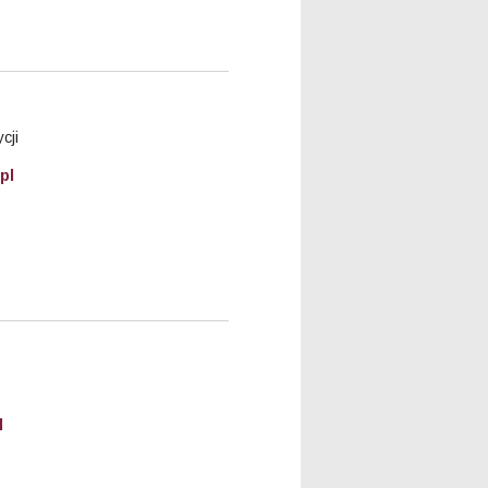
cji
pl
l