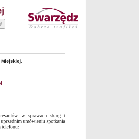
ej
Miejskiej
,
l
eresantów w sprawach skarg i
o uprzednim umówieniu spotkania
 telefonu: