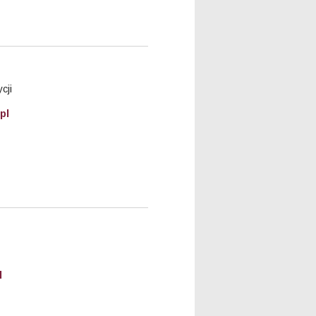
cji
pl
l