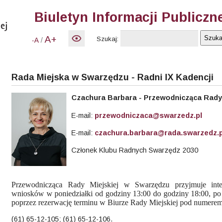
Biuletyn Informacji Publiczn
A+
Szukaj:
/
-A
Rada Miejska w Swarzędzu - Radni IX Kadencji
Czachura
Barbara - Przewodnicząca Rady 
E-mail:
przewodniczaca@swarzedz.pl
E-mail:
czachura.barbara@rada.swarzedz.p
Członek Klubu Radnych Swarzędz 2030
Przewodnicząca Rady Miejskiej w Swarzędzu przyjmuje int
wniosków w poniedziałki od godziny 13:00 do godziny 18:00, p
poprzez rezerwację terminu w Biurze Rady Miejskiej pod numerem
(61) 65-12-105; (61) 65-12-106.