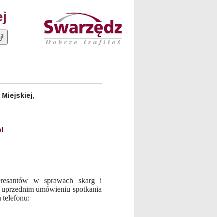
ej
Miejskiej
,
l
eresantów w sprawach skarg i
o uprzednim umówieniu spotkania
 telefonu: