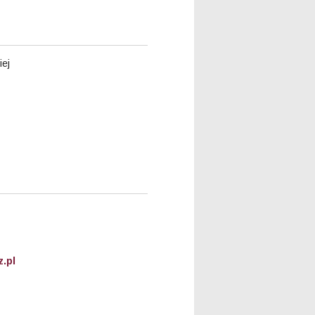
iej
.pl