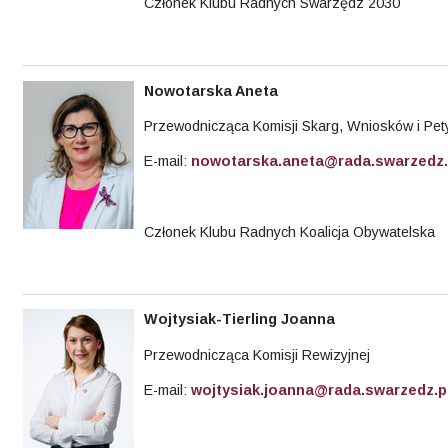
Członek Klubu Radnych Swarzędz 2030
Nowotarska Aneta
Przewodnicząca Komisji Skarg, Wniosków i Pety
E-mail:
nowotarska.aneta@rada.swarzedz.
Członek Klubu Radnych Koalicja Obywatelska
Wojtysiak-Tierling
Joanna
Przewodnicząca Komisji Rewizyjnej
E-mail:
wojtysiak.joanna@rada.swarzedz.p