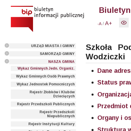
Biuletyn
A+
/
-A
Szkoła Po
URZĄD MIASTA I GMINY
SAMORZĄD GMINY
Wodziczki
NASZA GMINA
Wykaz Gminnych Jedn. Organiz.
Dane adres
Wykaz Gminnych Osób Prawnych
Status pr
Wykaz Jednostek Pomocniczych
Rejestr Żłobków i Klubów
Organizacj
Dziecięcych
Rejestr Przedszkoli Publicznych
Przedmiot 
Rejestr Przedszkoli
Niepublicznych
Organy i o
Rejestr Instytucji Kultury
Struktura 