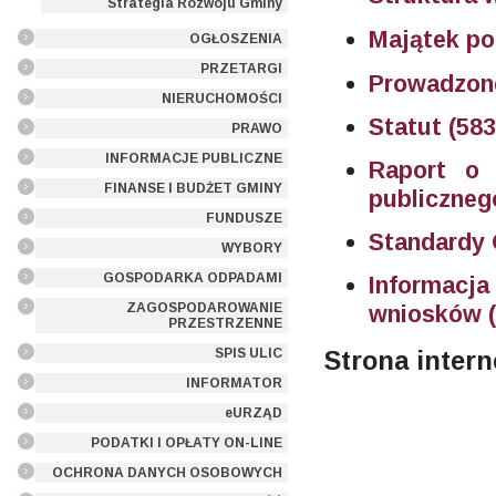
Strategia Rozwoju Gminy
Majątek po
OGŁOSZENIA
PRZETARGI
Prowadzone
NIERUCHOMOŚCI
Statut (58
PRAWO
INFORMACJE PUBLICZNE
Raport o 
FINANSE I BUDŻET GMINY
publiczneg
FUNDUSZE
Standardy 
WYBORY
GOSPODARKA ODPADAMI
Informacj
ZAGOSPODAROWANIE
wniosków 
PRZESTRZENNE
SPIS ULIC
Strona inter
INFORMATOR
eURZĄD
PODATKI I OPŁATY ON-LINE
OCHRONA DANYCH OSOBOWYCH