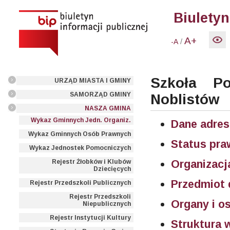
Biuletyn
A+
/
-A
Szkoła P
URZĄD MIASTA I GMINY
SAMORZĄD GMINY
Noblistów
NASZA GMINA
Wykaz Gminnych Jedn. Organiz.
Dane adre
Wykaz Gminnych Osób Prawnych
Status pr
Wykaz Jednostek Pomocniczych
Organizacj
Rejestr Żłobków i Klubów
Dziecięcych
Przedmiot 
Rejestr Przedszkoli Publicznych
Rejestr Przedszkoli
Organy i o
Niepublicznych
Rejestr Instytucji Kultury
Struktura 