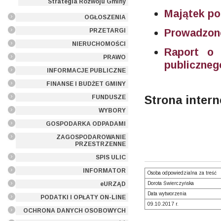
Strategia Rozwoju Gminy
Majątek po
OGŁOSZENIA
Prowadzone
PRZETARGI
NIERUCHOMOŚCI
Raport o 
PRAWO
publiczneg
INFORMACJE PUBLICZNE
FINANSE I BUDŻET GMINY
Strona inter
FUNDUSZE
WYBORY
GOSPODARKA ODPADAMI
ZAGOSPODAROWANIE
PRZESTRZENNE
SPIS ULIC
INFORMATOR
Osoba odpowiedzialna za treść
Dorota Świerczyńska
eURZĄD
Data wytworzenia
PODATKI I OPŁATY ON-LINE
09.10.2017 r.
OCHRONA DANYCH OSOBOWYCH