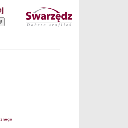
ej
cznego