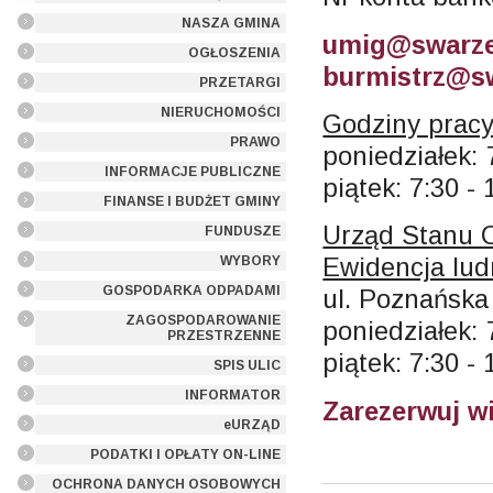
NASZA GMINA
umig@swarze
OGŁOSZENIA
burmistrz@sw
PRZETARGI
NIERUCHOMOŚCI
Godziny pracy
PRAWO
poniedziałek: 
INFORMACJE PUBLICZNE
piątek: 7:30 - 
FINANSE I BUDŻET GMINY
Urząd Stanu 
FUNDUSZE
Ewidencja lud
WYBORY
GOSPODARKA ODPADAMI
ul. Poznańska
ZAGOSPODAROWANIE
poniedziałek: 
PRZESTRZENNE
piątek: 7:30 - 
SPIS ULIC
INFORMATOR
Zarezerwuj w
eURZĄD
PODATKI I OPŁATY ON-LINE
OCHRONA DANYCH OSOBOWYCH