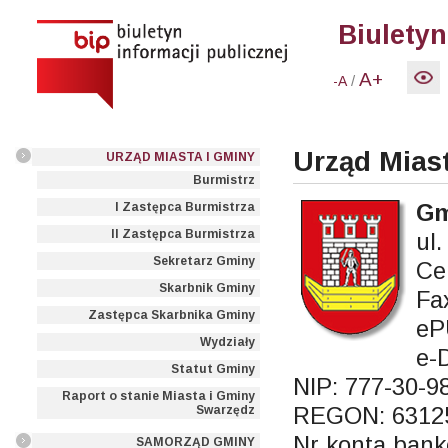
Biuletyn
A+
/
-A
Urząd Mias
URZĄD MIASTA I GMINY
Burmistrz
Gm
I Zastępca Burmistrza
II Zastępca Burmistrza
ul
Sekretarz Gminy
Ce
Skarbnik Gminy
Fa
Zastępca Skarbnika Gminy
eP
Wydziały
e-
Statut Gminy
NIP: 777-30-9
Raport o stanie Miasta i Gminy
REGON: 6312
Swarzędz
Nr konta bank
SAMORZĄD GMINY