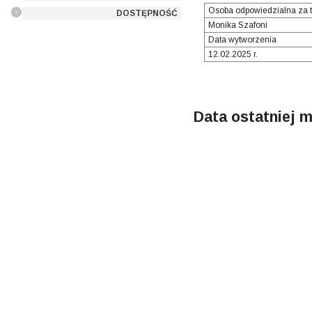
Osoba odpowiedzialna za t
DOSTĘPNOŚĆ
Monika Szafoni
Data wytworzenia
12.02.2025 r.
Data ostatniej m