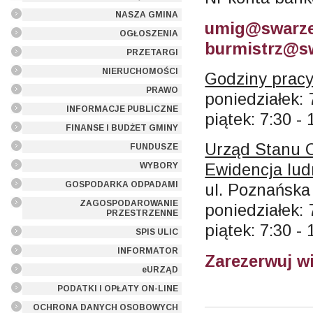
NASZA GMINA
umig@swarze
OGŁOSZENIA
burmistrz@sw
PRZETARGI
NIERUCHOMOŚCI
Godziny pracy
PRAWO
poniedziałek: 
INFORMACJE PUBLICZNE
piątek: 7:30 - 
FINANSE I BUDŻET GMINY
Urząd Stanu 
FUNDUSZE
Ewidencja lud
WYBORY
GOSPODARKA ODPADAMI
ul. Poznańska
ZAGOSPODAROWANIE
poniedziałek: 
PRZESTRZENNE
piątek: 7:30 - 
SPIS ULIC
INFORMATOR
Zarezerwuj w
eURZĄD
PODATKI I OPŁATY ON-LINE
OCHRONA DANYCH OSOBOWYCH