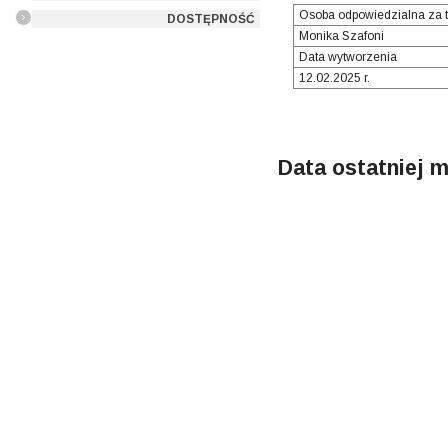
Osoba odpowiedzialna za t
DOSTĘPNOŚĆ
Monika Szafoni
Data wytworzenia
12.02.2025 r.
Data ostatniej m