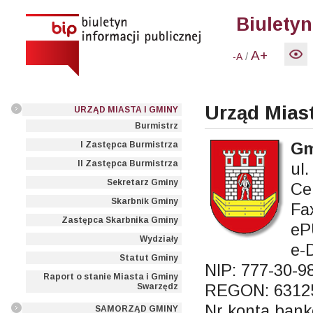
Biuletyn
A+
/
-A
Urząd Mias
URZĄD MIASTA I GMINY
Burmistrz
Gm
I Zastępca Burmistrza
II Zastępca Burmistrza
ul
Sekretarz Gminy
Ce
Skarbnik Gminy
Fa
Zastępca Skarbnika Gminy
eP
Wydziały
e-
Statut Gminy
NIP: 777-30-9
Raport o stanie Miasta i Gminy
REGON: 6312
Swarzędz
Nr konta bank
SAMORZĄD GMINY