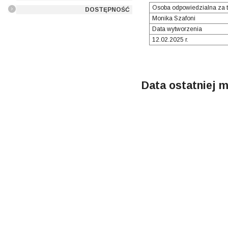
Osoba odpowiedzialna za t
DOSTĘPNOŚĆ
Monika Szafoni
Data wytworzenia
12.02.2025 r.
Data ostatniej m