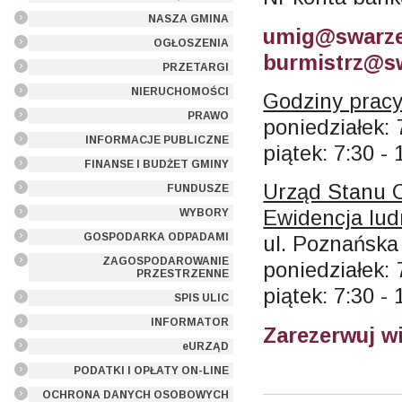
NASZA GMINA
umig@swarze
OGŁOSZENIA
burmistrz@sw
PRZETARGI
NIERUCHOMOŚCI
Godziny pracy
PRAWO
poniedziałek: 
INFORMACJE PUBLICZNE
piątek: 7:30 - 
FINANSE I BUDŻET GMINY
Urząd Stanu 
FUNDUSZE
Ewidencja lud
WYBORY
GOSPODARKA ODPADAMI
ul. Poznańska
ZAGOSPODAROWANIE
poniedziałek: 
PRZESTRZENNE
piątek: 7:30 - 
SPIS ULIC
INFORMATOR
Zarezerwuj w
eURZĄD
PODATKI I OPŁATY ON-LINE
OCHRONA DANYCH OSOBOWYCH