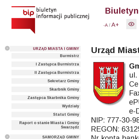
Biuletyn
A+
/
-A
Urząd Mias
URZĄD MIASTA I GMINY
Burmistrz
Gm
I Zastępca Burmistrza
II Zastępca Burmistrza
ul
Sekretarz Gminy
Ce
Skarbnik Gminy
Fa
Zastępca Skarbnika Gminy
eP
Wydziały
e-
Statut Gminy
NIP: 777-30-9
Raport o stanie Miasta i Gminy
REGON: 6312
Swarzędz
Nr konta bank
SAMORZĄD GMINY