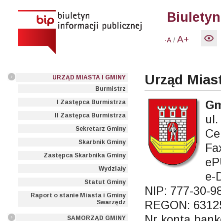
Biuletyn
A+
/
-A
Urząd Mias
URZĄD MIASTA I GMINY
Burmistrz
Gm
I Zastępca Burmistrza
II Zastępca Burmistrza
ul
Sekretarz Gminy
Ce
Skarbnik Gminy
Fa
Zastępca Skarbnika Gminy
eP
Wydziały
e-
Statut Gminy
NIP: 777-30-9
Raport o stanie Miasta i Gminy
REGON: 6312
Swarzędz
Nr konta bank
SAMORZĄD GMINY