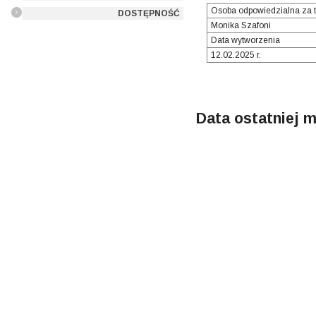
Osoba odpowiedzialna za t
DOSTĘPNOŚĆ
Monika Szafoni
Data wytworzenia
12.02.2025 r.
Data ostatniej m