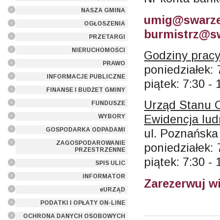
NASZA GMINA
umig@swarze
OGŁOSZENIA
burmistrz@sw
PRZETARGI
NIERUCHOMOŚCI
Godziny pracy
PRAWO
poniedziałek: 
INFORMACJE PUBLICZNE
piątek: 7:30 - 
FINANSE I BUDŻET GMINY
Urząd Stanu 
FUNDUSZE
Ewidencja lud
WYBORY
GOSPODARKA ODPADAMI
ul. Poznańska
ZAGOSPODAROWANIE
poniedziałek: 
PRZESTRZENNE
piątek: 7:30 - 
SPIS ULIC
INFORMATOR
Zarezerwuj w
eURZĄD
PODATKI I OPŁATY ON-LINE
OCHRONA DANYCH OSOBOWYCH