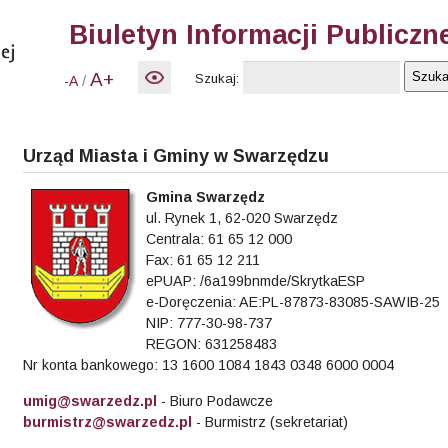
Biuletyn Informacji Publiczn
A+
Szukaj:
/
-A
Urząd Miasta i Gminy w Swarzędzu
Gmina Swarzędz
ul. Rynek 1, 62-020 Swarzędz
Centrala: 61 65 12 000
Fax: 61 65 12 211
ePUAP: /6a199bnmde/SkrytkaESP
e-Doręczenia: AE:PL-87873-83085-SAWIB-25
NIP: 777-30-98-737
REGON: 631258483
Nr konta bankowego: 13 1600 1084 1843 0348 6000 0004
umig@swarzedz.pl
- Biuro Podawcze
burmistrz@swarzedz.pl
- Burmistrz (sekretariat)