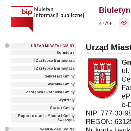
Biuletyn
A+
/
-A
Urząd Mias
URZĄD MIASTA I GMINY
Burmistrz
Gm
I Zastępca Burmistrza
II Zastępca Burmistrza
ul
Sekretarz Gminy
Ce
Skarbnik Gminy
Fa
Zastępca Skarbnika Gminy
eP
Wydziały
e-
Statut Gminy
NIP: 777-30-9
Raport o stanie Miasta i Gminy
REGON: 6312
Swarzędz
Nr konta bank
SAMORZĄD GMINY