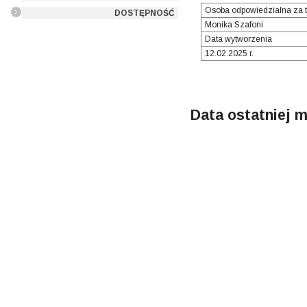
Osoba odpowiedzialna za t
DOSTĘPNOŚĆ
Monika Szafoni
Data wytworzenia
12.02.2025 r.
Data ostatniej m