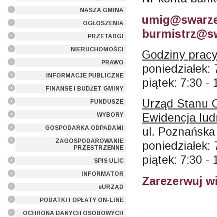
NASZA GMINA
umig@swarze
OGŁOSZENIA
burmistrz@sw
PRZETARGI
NIERUCHOMOŚCI
Godziny pracy
PRAWO
poniedziałek: 
INFORMACJE PUBLICZNE
piątek: 7:30 - 
FINANSE I BUDŻET GMINY
Urząd Stanu 
FUNDUSZE
Ewidencja lud
WYBORY
GOSPODARKA ODPADAMI
ul. Poznańska
ZAGOSPODAROWANIE
poniedziałek: 
PRZESTRZENNE
piątek: 7:30 - 
SPIS ULIC
INFORMATOR
Zarezerwuj w
eURZĄD
PODATKI I OPŁATY ON-LINE
OCHRONA DANYCH OSOBOWYCH