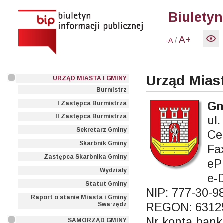
Biuletyn
A+
/
-A
Urząd Mias
URZĄD MIASTA I GMINY
Burmistrz
Gm
I Zastępca Burmistrza
II Zastępca Burmistrza
ul
Sekretarz Gminy
Ce
Skarbnik Gminy
Fa
Zastępca Skarbnika Gminy
eP
Wydziały
e-
Statut Gminy
NIP: 777-30-9
Raport o stanie Miasta i Gminy
REGON: 6312
Swarzędz
Nr konta bank
SAMORZĄD GMINY