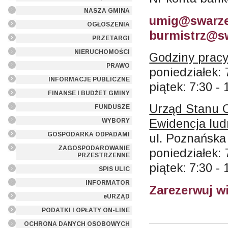
NASZA GMINA
umig@swarze
OGŁOSZENIA
burmistrz@sw
PRZETARGI
NIERUCHOMOŚCI
Godziny pracy
PRAWO
poniedziałek: 
INFORMACJE PUBLICZNE
piątek: 7:30 - 
FINANSE I BUDŻET GMINY
Urząd Stanu 
FUNDUSZE
Ewidencja lud
WYBORY
GOSPODARKA ODPADAMI
ul. Poznańska
ZAGOSPODAROWANIE
poniedziałek: 
PRZESTRZENNE
piątek: 7:30 - 
SPIS ULIC
INFORMATOR
Zarezerwuj w
eURZĄD
PODATKI I OPŁATY ON-LINE
OCHRONA DANYCH OSOBOWYCH