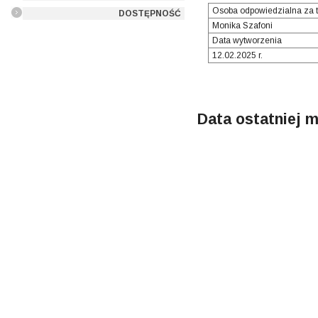
Osoba odpowiedzialna za t
DOSTĘPNOŚĆ
Monika Szafoni
Data wytworzenia
12.02.2025 r.
Data ostatniej m