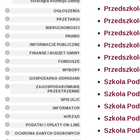
Strategia Rozwoju Gminy
Przedszkol
OGŁOSZENIA
Przedszkol
PRZETARGI
NIERUCHOMOŚCI
Przedszkol
PRAWO
Przedszkol
INFORMACJE PUBLICZNE
FINANSE I BUDŻET GMINY
Przedszkol
FUNDUSZE
Przedszkol
WYBORY
GOSPODARKA ODPADAMI
Szkoła Po
ZAGOSPODAROWANIE
PRZESTRZENNE
Szkoła Po
SPIS ULIC
Szkoła Po
INFORMATOR
eURZĄD
Szkoła Po
PODATKI I OPŁATY ON-LINE
Szkoła Po
OCHRONA DANYCH OSOBOWYCH