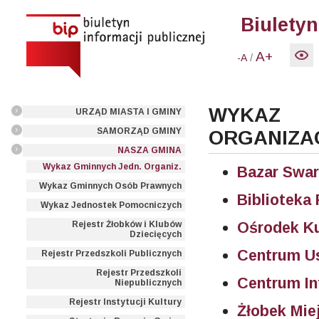
Biuletyn
A+
/
-A
WYKAZ
URZĄD MIASTA I GMINY
SAMORZĄD GMINY
ORGANIZA
NASZA GMINA
Wykaz Gminnych Jedn. Organiz.
Bazar Swar
Wykaz Gminnych Osób Prawnych
Biblioteka
Wykaz Jednostek Pomocniczych
Ośrodek Ku
Rejestr Żłobków i Klubów
Dziecięcych
Centrum U
Rejestr Przedszkoli Publicznych
Rejestr Przedszkoli
Centrum In
Niepublicznych
Rejestr Instytucji Kultury
Żłobek Mie