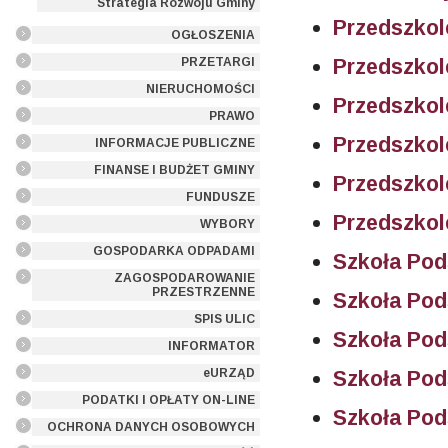
Strategia Rozwoju Gminy
Przedszkol
OGŁOSZENIA
Przedszkol
PRZETARGI
NIERUCHOMOŚCI
Przedszkol
PRAWO
Przedszkol
INFORMACJE PUBLICZNE
FINANSE I BUDŻET GMINY
Przedszkol
FUNDUSZE
Przedszkol
WYBORY
GOSPODARKA ODPADAMI
Szkoła Po
ZAGOSPODAROWANIE
PRZESTRZENNE
Szkoła Po
SPIS ULIC
Szkoła Po
INFORMATOR
eURZĄD
Szkoła Po
PODATKI I OPŁATY ON-LINE
Szkoła Po
OCHRONA DANYCH OSOBOWYCH