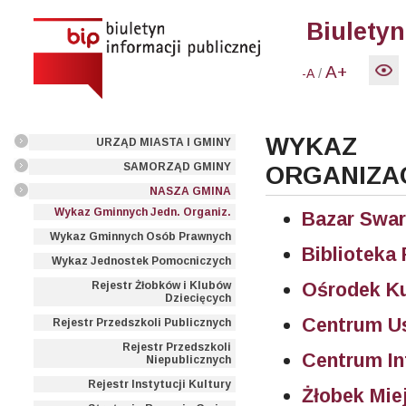
Biuletyn
A+
/
-A
WYKAZ
URZĄD MIASTA I GMINY
SAMORZĄD GMINY
ORGANIZA
NASZA GMINA
Wykaz Gminnych Jedn. Organiz.
Bazar Swar
Wykaz Gminnych Osób Prawnych
Biblioteka
Wykaz Jednostek Pomocniczych
Ośrodek Ku
Rejestr Żłobków i Klubów
Dziecięcych
Centrum U
Rejestr Przedszkoli Publicznych
Rejestr Przedszkoli
Centrum In
Niepublicznych
Rejestr Instytucji Kultury
Żłobek Mie