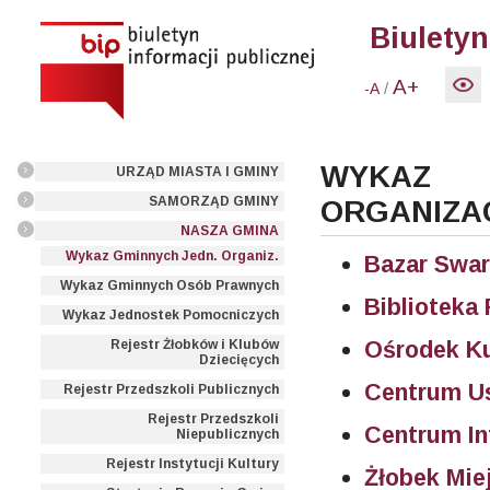
Biuletyn
A+
/
-A
WYKAZ
URZĄD MIASTA I GMINY
SAMORZĄD GMINY
ORGANIZA
NASZA GMINA
Wykaz Gminnych Jedn. Organiz.
Bazar Swar
Wykaz Gminnych Osób Prawnych
Biblioteka
Wykaz Jednostek Pomocniczych
Ośrodek Ku
Rejestr Żłobków i Klubów
Dziecięcych
Centrum U
Rejestr Przedszkoli Publicznych
Rejestr Przedszkoli
Centrum In
Niepublicznych
Rejestr Instytucji Kultury
Żłobek Mie