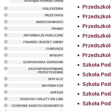
Strategia Rozwoju Gminy
Przedszkol
OGŁOSZENIA
Przedszkol
PRZETARGI
NIERUCHOMOŚCI
Przedszkol
PRAWO
Przedszkol
INFORMACJE PUBLICZNE
FINANSE I BUDŻET GMINY
Przedszkol
FUNDUSZE
Przedszkol
WYBORY
GOSPODARKA ODPADAMI
Szkoła Po
ZAGOSPODAROWANIE
PRZESTRZENNE
Szkoła Po
SPIS ULIC
Szkoła Po
INFORMATOR
eURZĄD
Szkoła Po
PODATKI I OPŁATY ON-LINE
Szkoła Po
OCHRONA DANYCH OSOBOWYCH