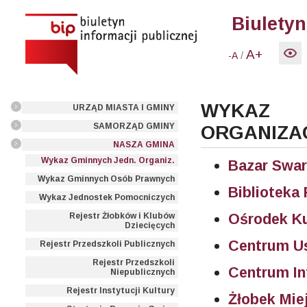
Biuletyn
A+
/
-A
WYKAZ
URZĄD MIASTA I GMINY
SAMORZĄD GMINY
ORGANIZA
NASZA GMINA
Wykaz Gminnych Jedn. Organiz.
Bazar Swar
Wykaz Gminnych Osób Prawnych
Biblioteka
Wykaz Jednostek Pomocniczych
Ośrodek Ku
Rejestr Żłobków i Klubów
Dziecięcych
Centrum U
Rejestr Przedszkoli Publicznych
Rejestr Przedszkoli
Centrum In
Niepublicznych
Rejestr Instytucji Kultury
Żłobek Mie