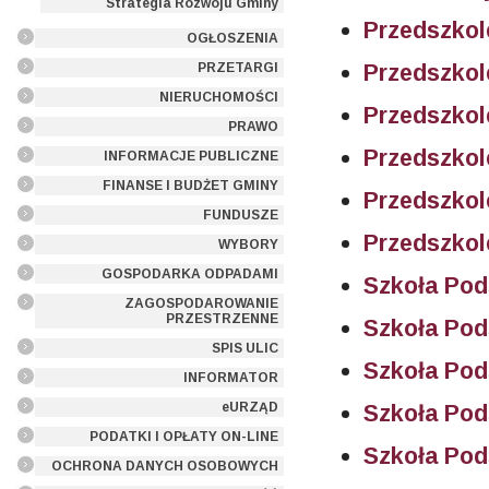
Strategia Rozwoju Gminy
Przedszkol
OGŁOSZENIA
Przedszkol
PRZETARGI
NIERUCHOMOŚCI
Przedszkol
PRAWO
Przedszkol
INFORMACJE PUBLICZNE
FINANSE I BUDŻET GMINY
Przedszkol
FUNDUSZE
Przedszkol
WYBORY
GOSPODARKA ODPADAMI
Szkoła Po
ZAGOSPODAROWANIE
PRZESTRZENNE
Szkoła Po
SPIS ULIC
Szkoła Po
INFORMATOR
eURZĄD
Szkoła Po
PODATKI I OPŁATY ON-LINE
Szkoła Po
OCHRONA DANYCH OSOBOWYCH