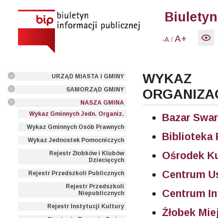
Biuletyn
A+
/
-A
WYKAZ
URZĄD MIASTA I GMINY
SAMORZĄD GMINY
ORGANIZA
NASZA GMINA
Wykaz Gminnych Jedn. Organiz.
Bazar Swar
Wykaz Gminnych Osób Prawnych
Biblioteka
Wykaz Jednostek Pomocniczych
Ośrodek Ku
Rejestr Żłobków i Klubów
Dziecięcych
Centrum U
Rejestr Przedszkoli Publicznych
Rejestr Przedszkoli
Centrum In
Niepublicznych
Rejestr Instytucji Kultury
Żłobek Mie