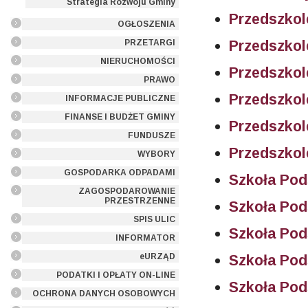
Strategia Rozwoju Gminy
Przedszkol
OGŁOSZENIA
Przedszkol
PRZETARGI
NIERUCHOMOŚCI
Przedszkol
PRAWO
Przedszkol
INFORMACJE PUBLICZNE
FINANSE I BUDŻET GMINY
Przedszkol
FUNDUSZE
Przedszkol
WYBORY
GOSPODARKA ODPADAMI
Szkoła Po
ZAGOSPODAROWANIE
PRZESTRZENNE
Szkoła Po
SPIS ULIC
Szkoła Po
INFORMATOR
eURZĄD
Szkoła Po
PODATKI I OPŁATY ON-LINE
Szkoła Po
OCHRONA DANYCH OSOBOWYCH