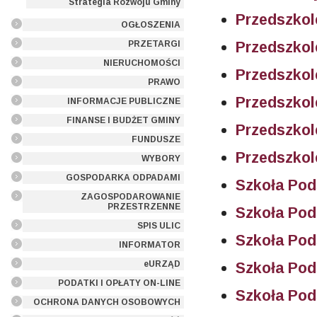
Strategia Rozwoju Gminy
Przedszkol
OGŁOSZENIA
Przedszkol
PRZETARGI
NIERUCHOMOŚCI
Przedszkol
PRAWO
Przedszkol
INFORMACJE PUBLICZNE
FINANSE I BUDŻET GMINY
Przedszkol
FUNDUSZE
Przedszkol
WYBORY
GOSPODARKA ODPADAMI
Szkoła Po
ZAGOSPODAROWANIE
PRZESTRZENNE
Szkoła Po
SPIS ULIC
Szkoła Po
INFORMATOR
eURZĄD
Szkoła Po
PODATKI I OPŁATY ON-LINE
Szkoła Po
OCHRONA DANYCH OSOBOWYCH