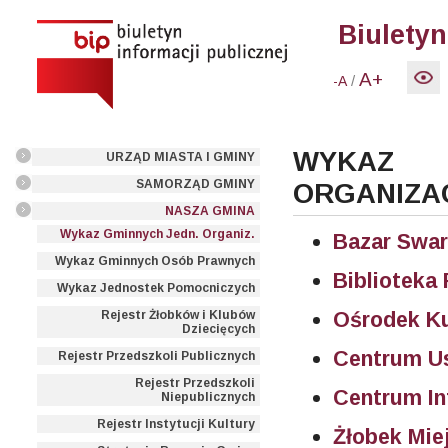
Biuletyn
A+
/
-A
WYKAZ
URZĄD MIASTA I GMINY
SAMORZĄD GMINY
ORGANIZA
NASZA GMINA
Wykaz Gminnych Jedn. Organiz.
Bazar Swar
Wykaz Gminnych Osób Prawnych
Biblioteka
Wykaz Jednostek Pomocniczych
Ośrodek Ku
Rejestr Żłobków i Klubów
Dziecięcych
Centrum U
Rejestr Przedszkoli Publicznych
Rejestr Przedszkoli
Centrum In
Niepublicznych
Rejestr Instytucji Kultury
Żłobek Mie