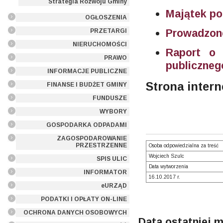
Strategia Rozwoju Gminy
Majątek po
OGŁOSZENIA
Prowadzone
PRZETARGI
NIERUCHOMOŚCI
Raport o 
PRAWO
publiczneg
INFORMACJE PUBLICZNE
Strona inter
FINANSE I BUDŻET GMINY
FUNDUSZE
WYBORY
GOSPODARKA ODPADAMI
ZAGOSPODAROWANIE
PRZESTRZENNE
Osoba odpowiedzialna za treść
Wojciech Szulc
SPIS ULIC
Data wytworzenia
INFORMATOR
16.10.2017 r.
eURZĄD
PODATKI I OPŁATY ON-LINE
OCHRONA DANYCH OSOBOWYCH
Data ostatniej m