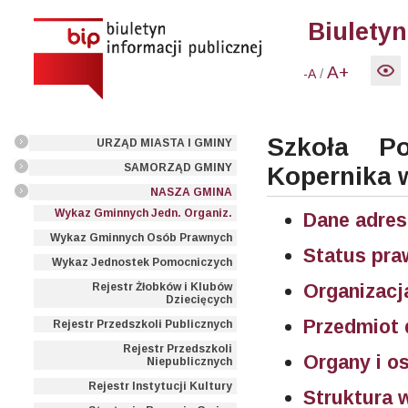
Biuletyn
A+
/
-A
Szkoła P
URZĄD MIASTA I GMINY
SAMORZĄD GMINY
Kopernika 
NASZA GMINA
Wykaz Gminnych Jedn. Organiz.
Dane adre
Wykaz Gminnych Osób Prawnych
Status pr
Wykaz Jednostek Pomocniczych
Organizacj
Rejestr Żłobków i Klubów
Dziecięcych
Przedmiot 
Rejestr Przedszkoli Publicznych
Rejestr Przedszkoli
Organy i o
Niepublicznych
Rejestr Instytucji Kultury
Struktura 