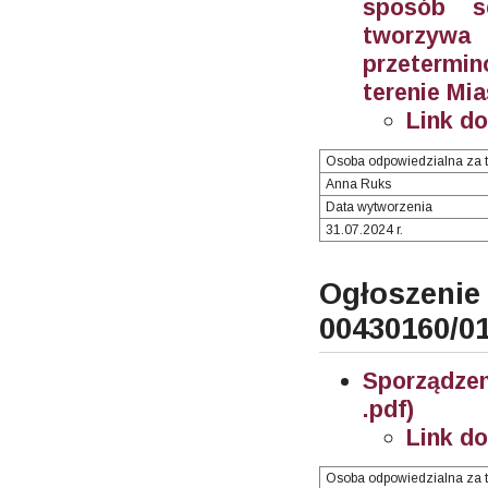
sposób se
tworzywa
przetermin
terenie Mi
Link d
Osoba odpowiedzialna za t
Anna Ruks
Data wytworzenia
31.07.2024 r.
Ogłosze
00430160/0
Sporządze
.pdf)
Link d
Osoba odpowiedzialna za t