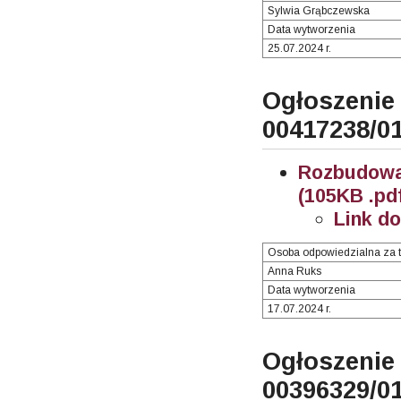
Sylwia Grąbczewska
Data wytworzenia
25.07.2024 r.
Ogłosze
00417238/0
Rozbudowa
(105KB .pd
Link d
Osoba odpowiedzialna za t
Anna Ruks
Data wytworzenia
17.07.2024 r.
Ogłosze
00396329/0