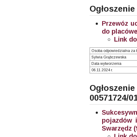
Ogłoszenie
Przewóz u
do placówe
Link d
Osoba odpowiedzialna za t
Sylwia Grąbczewska
Data wytworzenia
06.11.2024 r.
Ogłosze
00571724/0
Sukcesywn
pojazdów i
Swarzędz (
Link d