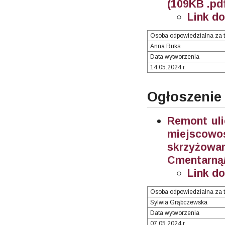
(109KB .pd
Link d
Osoba odpowiedzialna za t
Anna Ruks
Data wytworzenia
14.05.2024 r.
Ogłoszenie
Remont uli
miejscow
skrzyżow
Cmentarną/
Link d
Osoba odpowiedzialna za t
Sylwia Grąbczewska
Data wytworzenia
07.05.2024 r.