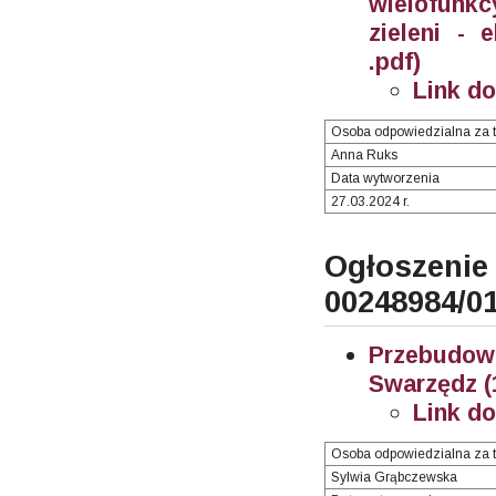
wielofunk
zieleni - 
.pdf)
Link d
Osoba odpowiedzialna za t
Anna Ruks
Data wytworzenia
27.03.2024 r.
Ogłosze
00248984/0
Przebudo
Swarzędz (
Link d
Osoba odpowiedzialna za t
Sylwia Grąbczewska