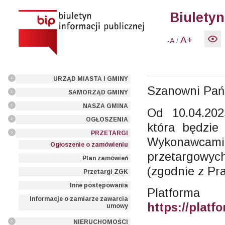
Biuletyn
A+
/
-A
URZĄD MIASTA I GMINY
Szanowni Pań
SAMORZĄD GMINY
NASZA GMINA
Od 10.04.20
OGŁOSZENIA
która będzie
PRZETARGI
Wykonawcami
Ogłoszenie o zamówieniu
przetargowy
Plan zamówień
(zgodnie z Pr
Przetargi ZGK
Inne postępowania
Platform
Informacje o zamiarze zawarcia
https://plat
umowy
NIERUCHOMOŚCI