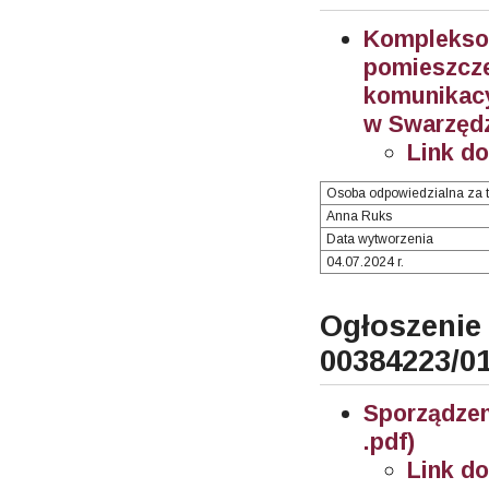
Komplekso
pomieszc
komunikac
w Swarzędzu
Link d
Osoba odpowiedzialna za t
Anna Ruks
Data wytworzenia
04.07.2024 r.
Ogłosze
00384223/0
Sporządze
.pdf)
Link d