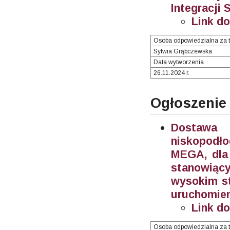
Integracji 
Link d
Osoba odpowiedzialna za t
Sylwia Grąbczewska
Data wytworzenia
26.11.2024 r.
Ogłoszenie
Dostawa 
niskopodł
MEGA, dla 
stanowiąc
wysokim st
uruchomien
Link d
Osoba odpowiedzialna za t