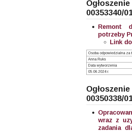
Ogłosze
00353340/0
Remont d
potrzeby P
Link d
Osoba odpowiedzialna za t
Anna Ruks
Data wytworzenia
05.06.2024 r.
Ogłosze
00350338/0
Opracowani
wraz z uzy
zadania d