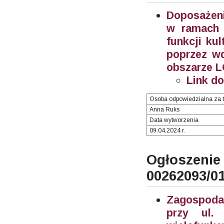
Doposażeni
w ramach 
funkcji ku
poprzez wd
obszarze L
Link d
Osoba odpowiedzialna za t
Anna Ruks
Data wytworzenia
09.04.2024 r.
Ogłosze
00262093/0
Zagospodar
przy ul.