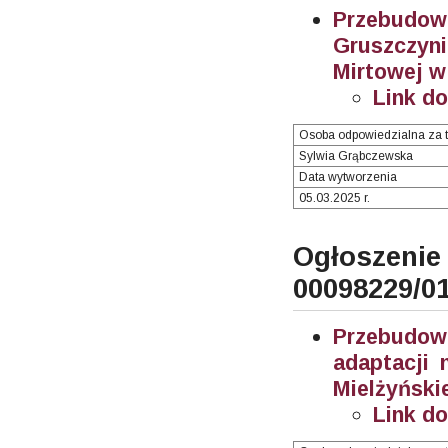
Przebudo
Gruszczy
Mirtowej w
Link d
Osoba odpowiedzialna za t
Sylwia Grąbczewska
Data wytworzenia
05.03.2025 r.
Ogłosze
00098229/0
Przebudow
adaptacji 
Mielżyński
Link d