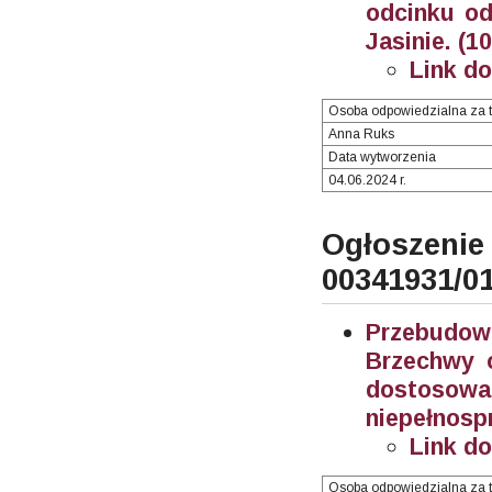
odcinku od
Jasinie. (1
Link d
Osoba odpowiedzialna za t
Anna Ruks
Data wytworzenia
04.06.2024 r.
Ogłosze
00341931/0
Przebudo
Brzechwy 
dostos
niepełnosp
Link d
Osoba odpowiedzialna za t