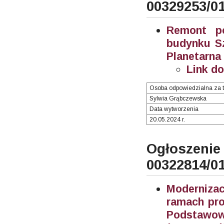
00329253/0
Remont po
budynku Sz
Planetarna
Link d
Osoba odpowiedzialna za t
Sylwia Grąbczewska
Data wytworzenia
20.05.2024 r.
Ogłosze
00322814/0
Moderniza
ramach pro
Podstawowe