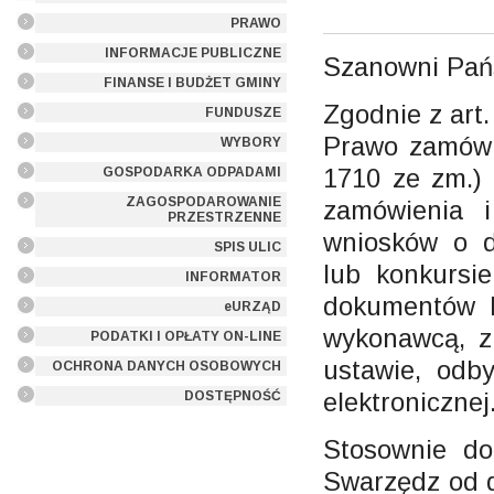
PRAWO
INFORMACJE PUBLICZNE
Szanowni Pań
FINANSE I BUDŻET GMINY
Zgodnie z art.
FUNDUSZE
Prawo zamówie
WYBORY
1710 ze zm.)
GOSPODARKA ODPADAMI
ZAGOSPODAROWANIE
zamówienia 
PRZESTRZENNE
wniosków o d
SPIS ULIC
lub konkursi
INFORMATOR
dokumentów 
eURZĄD
wykonawcą, z
PODATKI I OPŁATY ON-LINE
ustawie, odb
OCHRONA DANYCH OSOBOWYCH
elektronicznej
DOSTĘPNOŚĆ
Stosownie do
Swarzędz od d