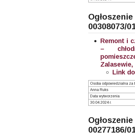
Ogłosze
00308073/0
Remont i c
– chłodn
pomieszc
Zalasewie,
Link d
Osoba odpowiedzialna za t
Anna Ruks
Data wytworzenia
30.04.2024 r.
Ogłosze
00277186/0