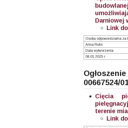
budowlane
umożliwia
Darniowej 
Link d
Osoba odpowiedzialna za t
Anna Ruks
Data wytworzenia
08.01.2025 r.
Ogłosze
00667524/0
Cięcia p
pielęgnac
terenie mi
Link d