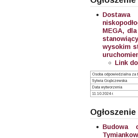
Dostawa 
niskopodł
MEGA, dla 
stanowiąc
wysokim st
uruchomien
Link d
Osoba odpowiedzialna za t
Sylwia Grąbczewska
Data wytworzenia
11.10.2024 r.
Ogłoszenie
Budowa oś
Tymiankowe