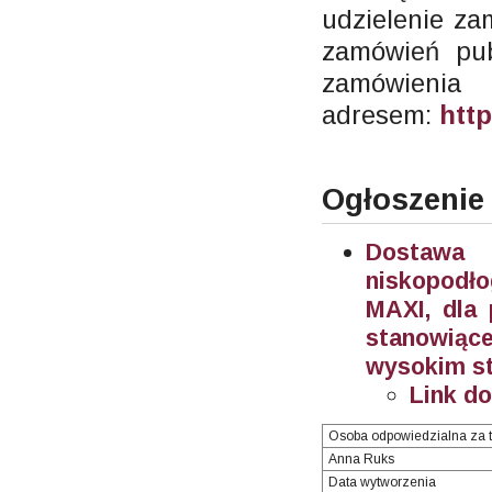
udzielenie za
zamówień pub
zamów
adresem:
http
Ogłoszenie
Dostawa 
niskopodł
MAXI, dla 
stanowiąc
wysokim sto
Link d
Osoba odpowiedzialna za t
Anna Ruks
Data wytworzenia