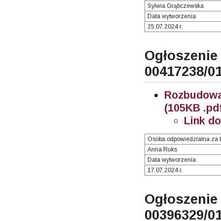
Sylwia Grąbczewska
Data wytworzenia
25.07.2024 r.
Ogłosze
00417238/0
Rozbudowa
(105KB .pd
Link d
Osoba odpowiedzialna za t
Anna Ruks
Data wytworzenia
17.07.2024 r.
Ogłosze
00396329/0