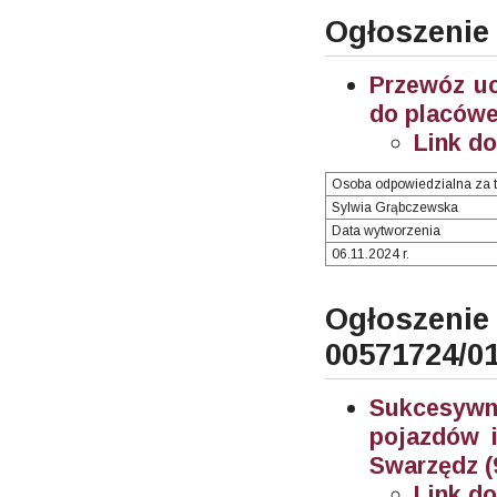
Ogłoszenie
Przewóz u
do placówe
Link d
Osoba odpowiedzialna za t
Sylwia Grąbczewska
Data wytworzenia
06.11.2024 r.
Ogłosze
00571724/0
Sukcesywn
pojazdów i
Swarzędz (
Link d