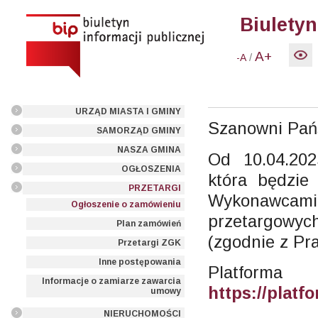
Biuletyn
A+
/
-A
URZĄD MIASTA I GMINY
Szanowni Pań
SAMORZĄD GMINY
NASZA GMINA
Od 10.04.20
OGŁOSZENIA
która będzie
PRZETARGI
Wykonawcami
Ogłoszenie o zamówieniu
przetargowy
Plan zamówień
(zgodnie z Pr
Przetargi ZGK
Inne postępowania
Platform
Informacje o zamiarze zawarcia
https://plat
umowy
NIERUCHOMOŚCI