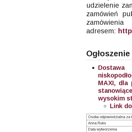
udzielenie za
zamówień pub
zamów
adresem:
http
Ogłoszenie
Dostawa 
niskopodł
MAXI, dla 
stanowiąc
wysokim sto
Link d
Osoba odpowiedzialna za t
Anna Ruks
Data wytworzenia