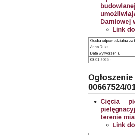
budowlane
umożliwia
Darniowej 
Link d
Osoba odpowiedzialna za t
Anna Ruks
Data wytworzenia
08.01.2025 r.
Ogłosze
00667524/0
Cięcia p
pielęgnac
terenie mi
Link d