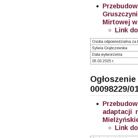
Przebudo
Gruszczy
Mirtowej w
Link d
Osoba odpowiedzialna za t
Sylwia Grąbczewska
Data wytworzenia
05.03.2025 r.
Ogłosze
00098229/0
Przebudow
adaptacji 
Mielżyński
Link d