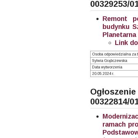
00329253/0
Remont po
budynku Sz
Planetarna
Link d
Osoba odpowiedzialna za t
Sylwia Grąbczewska
Data wytworzenia
20.05.2024 r.
Ogłosze
00322814/0
Moderniza
ramach pro
Podstawowe