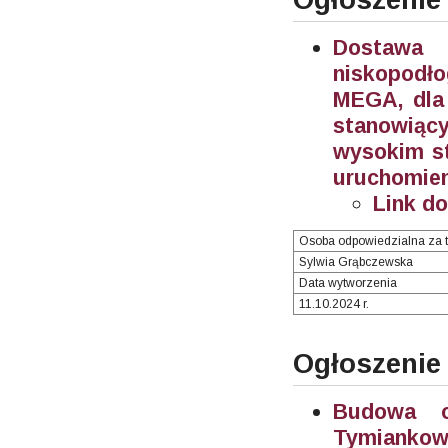
Dostawa 
niskopodł
MEGA, dla 
stanowiąc
wysokim st
uruchomien
Link d
Osoba odpowiedzialna za t
Sylwia Grąbczewska
Data wytworzenia
11.10.2024 r.
Ogłoszenie
Budowa oś
Tymiankowe