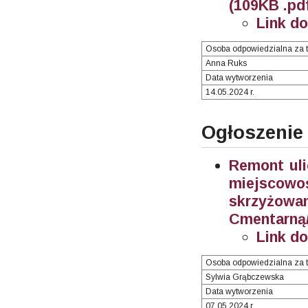
(109KB .pd
Link d
Osoba odpowiedzialna za t
Anna Ruks
Data wytworzenia
14.05.2024 r.
Ogłoszenie
Remont uli
miejscow
skrzyżow
Cmentarną/
Link d
Osoba odpowiedzialna za t
Sylwia Grąbczewska
Data wytworzenia
07.05.2024 r.