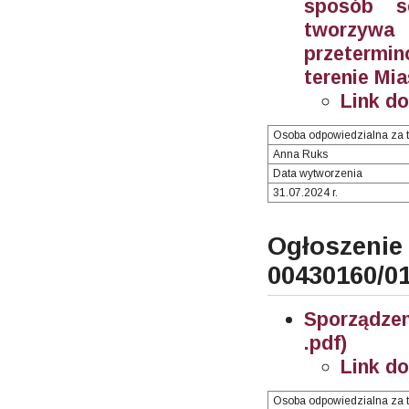
sposób se
tworzywa
przetermin
terenie Mi
Link d
Osoba odpowiedzialna za t
Anna Ruks
Data wytworzenia
31.07.2024 r.
Ogłosze
00430160/0
Sporządze
.pdf)
Link d
Osoba odpowiedzialna za t