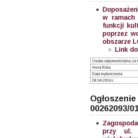
Doposażeni
w ramach 
funkcji ku
poprzez wd
obszarze L
Link d
Osoba odpowiedzialna za t
Anna Ruks
Data wytworzenia
09.04.2024 r.
Ogłosze
00262093/0
Zagospodar
przy ul.