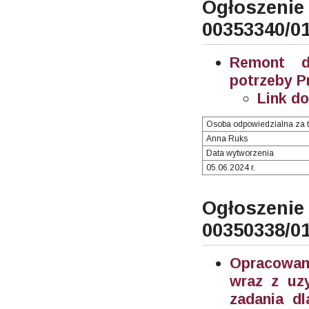
Ogłosze
00353340/0
Remont d
potrzeby P
Link d
Osoba odpowiedzialna za t
Anna Ruks
Data wytworzenia
05.06.2024 r.
Ogłosze
00350338/0
Opracowani
wraz z uzy
zadania d