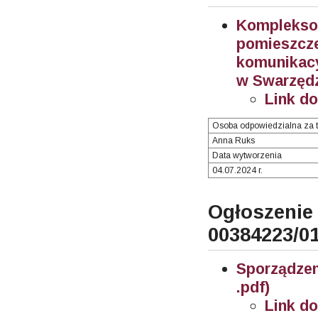
Komplekso
pomieszc
komunikac
w Swarzędzu
Link d
Osoba odpowiedzialna za t
Anna Ruks
Data wytworzenia
04.07.2024 r.
Ogłosze
00384223/0
Sporządze
.pdf)
Link d