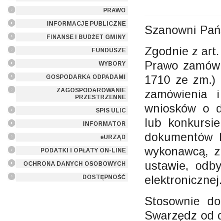
PRAWO
INFORMACJE PUBLICZNE
Szanowni Pań
FINANSE I BUDŻET GMINY
Zgodnie z art.
FUNDUSZE
Prawo zamówie
WYBORY
1710 ze zm.)
GOSPODARKA ODPADAMI
ZAGOSPODAROWANIE
zamówienia 
PRZESTRZENNE
wniosków o d
SPIS ULIC
lub konkursi
INFORMATOR
dokumentów 
eURZĄD
wykonawcą, z
PODATKI I OPŁATY ON-LINE
ustawie, odb
OCHRONA DANYCH OSOBOWYCH
elektronicznej
DOSTĘPNOŚĆ
Stosownie do
Swarzędz od d