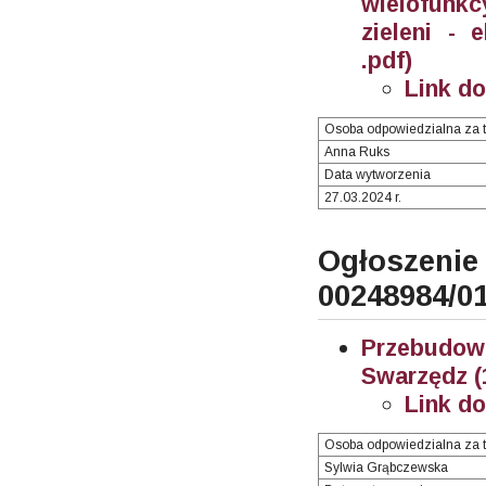
wielofunk
zieleni - 
.pdf)
Link d
Osoba odpowiedzialna za t
Anna Ruks
Data wytworzenia
27.03.2024 r.
Ogłosze
00248984/0
Przebudo
Swarzędz (
Link d
Osoba odpowiedzialna za t
Sylwia Grąbczewska