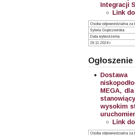
Integracji 
Link d
Osoba odpowiedzialna za t
Sylwia Grąbczewska
Data wytworzenia
26.11.2024 r.
Ogłoszenie
Dostawa 
niskopodł
MEGA, dla 
stanowiąc
wysokim st
uruchomien
Link d
Osoba odpowiedzialna za t