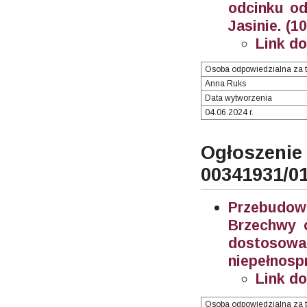
odcinku od
Jasinie. (1
Link d
Osoba odpowiedzialna za t
Anna Ruks
Data wytworzenia
04.06.2024 r.
Ogłosze
00341931/0
Przebudo
Brzechwy 
dostos
niepełnosp
Link d
Osoba odpowiedzialna za t