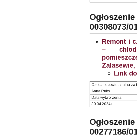
Ogłosze
00308073/0
Remont i c
– chłodn
pomieszc
Zalasewie,
Link d
Osoba odpowiedzialna za t
Anna Ruks
Data wytworzenia
30.04.2024 r.
Ogłosze
00277186/0